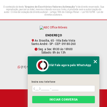
O conteúdo do texto "
Arquivo de Escritórios Valores Aclimação
" é de direito reservado. Sua
reprodução, parcial ou total, mesmo citando nossos links, é proibida sem a autorização do
autor. Crime de violação de direito autoral – artigo 184 do Código Penal –
Lei 9610/98 - Lei de
direitos autorais
.
ENDEREÇO
Av. Brasília, 65 - Vila Bela Vista
Santo André - SP - CEP: 09180-260
Seg. a Sex: 8h30 ás 18h00
Sábado: 8h ás 13h
CONTATO
Olá! Fale agora pelo WhatsApp
(11) 95409-2229
(11) 4901-6045
vendas@abcofficemoveis.com.br
Insira seu telefone
HOME
INICIAR CONVERSA
SOBRE NÓS
PRODUTOS