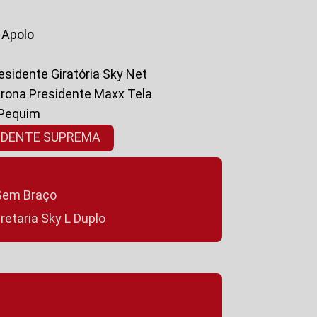
a Apolo
residente Giratória Sky Net
ltrona Presidente Maxx Tela
 Pequim
SIDENTE SUPREMA
a Sem Braço
cretaria Sky L Duplo