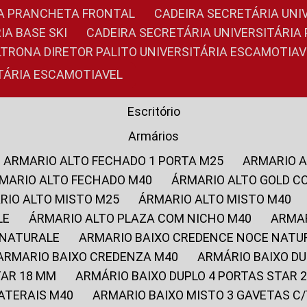
RIA PRANCHETA FRONTAL
CADEIRA SECRETÁRIA UNI
IA BASE SKI
CADEIRA SECRETÁRIA UNIVERSITÁRI
OLTRONA DIRETOR PALITO UNIVERSITÁRIA ESCAMOTIAV
ITÁRIA ESCAMOTIAVEL
Escritório
Armários
ARMARIO ALTO FECHADO 1 PORTA M25
ARMARIO 
RMARIO ALTO FECHADO M40
ÁRMARIO ALTO GOLD C
ARIO ALTO MISTO M25
ÁRMARIO ALTO MISTO M40
LE
ÁRMARIO ALTO PLAZA COM NICHO M40
ARMA
 NATURALE
ARMARIO BAIXO CREDENCE NOCE NATU
ARMARIO BAIXO CREDENZA M40
ARMÁRIO BAIXO D
TAR 18 MM
ARMÁRIO BAIXO DUPLO 4 PORTAS STAR
LATERAIS M40
ARMARIO BAIXO MISTO 3 GAVETAS 