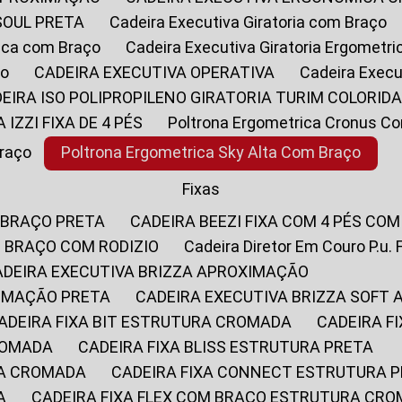
SOUL PRETA
Cadeira Executiva Giratoria com Braço
rica com Braço
Cadeira Executiva Giratoria Ergometr
ço
CADEIRA EXECUTIVA OPERATIVA
Cadeira Execu
DEIRA ISO POLIPROPILENO GIRATORIA TURIM COLORID
A IZZI FIXA DE 4 PÉS
Poltrona Ergometrica Cronus C
Braço
Poltrona Ergometrica Sky Alta Com Braço
Fixas
 BRAÇO PRETA
CADEIRA BEEZI FIXA COM 4 PÉS CO
OM BRAÇO COM RODIZIO
Cadeira Diretor Em Couro P.u. 
CADEIRA EXECUTIVA BRIZZA APROXIMAÇÃO
XIMAÇÃO PRETA
CADEIRA EXECUTIVA BRIZZA SOFT
CADEIRA FIXA BIT ESTRUTURA CROMADA
CADEIRA 
CROMADA
CADEIRA FIXA BLISS ESTRUTURA PRETA
RA CROMADA
CADEIRA FIXA CONNECT ESTRUTURA 
A
CADEIRA FIXA FLEX COM BRAÇO ESTRUTURA CR