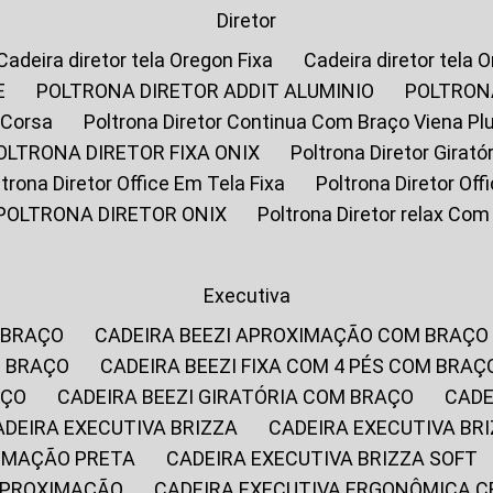
Diretor
Cadeira diretor tela Oregon Fixa
Cadeira diretor tela 
E
POLTRONA DIRETOR ADDIT ALUMINIO
POLTRON
 Corsa
Poltrona Diretor Continua Com Braço Viena Pl
POLTRONA DIRETOR FIXA ONIX
Poltrona Diretor Gira
oltrona Diretor Office Em Tela Fixa
Poltrona Diretor Of
POLTRONA DIRETOR ONIX
Poltrona Diretor relax Co
Executiva
 BRAÇO
CADEIRA BEEZI APROXIMAÇÃO COM BRAÇO
M BRAÇO
CADEIRA BEEZI FIXA COM 4 PÉS COM BRAÇ
AÇO
CADEIRA BEEZI GIRATÓRIA COM BRAÇO
CAD
CADEIRA EXECUTIVA BRIZZA
CADEIRA EXECUTIVA B
XIMAÇÃO PRETA
CADEIRA EXECUTIVA BRIZZA SOFT
 APROXIMAÇÃO
CADEIRA EXECUTIVA ERGONÔMICA 