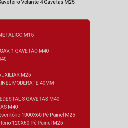
Gaveteiro Volante 4 Gavetas M25
 METÁLICO M15
 GAV. 1 GAVETÃO M40
M40
 AUXILIAR M25
PAINEL MODERATE 40MM
PEDESTAL 3 GAVETAS M40
TAS M40
 Escritório 1000X60 Pé Painel M25
ritório 120X60 Pé Painel M25