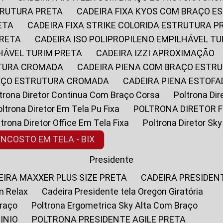
STRUTURA PRETA
CADEIRA FIXA KYOS COM BRAÇO 
ETA
CADEIRA FIXA STRIKE COLORIDA ESTRUTURA P
PRETA
CADEIRA ISO POLIPROPILENO EMPILHÁVEL T
LHÁVEL TURIM PRETA
CADEIRA IZZI APROXIMAÇÃO
UTURA CROMADA
CADEIRA PIENA COM BRAÇO ESTR
RAÇO ESTRUTURA CROMADA
CADEIRA PIENA ESTO
oltrona Diretor Continua Com Braço Corsa
Poltrona D
Poltrona Diretor Em Tela Pu Fixa
POLTRONA DIRETOR F
oltrona Diretor Office Em Tela Fixa
Poltrona Diretor S
ENCOSTO EM TELA - BIX
Presidente
DEIRA MAXXER PLUS SIZE PRETA
CADEIRA PRESIDEN
m Relax
Cadeira Presidente tela Oregon Giratória
Braço
Poltrona Ergometrica Sky Alta Com Braço
INIO
POLTRONA PRESIDENTE AGILE PRETA