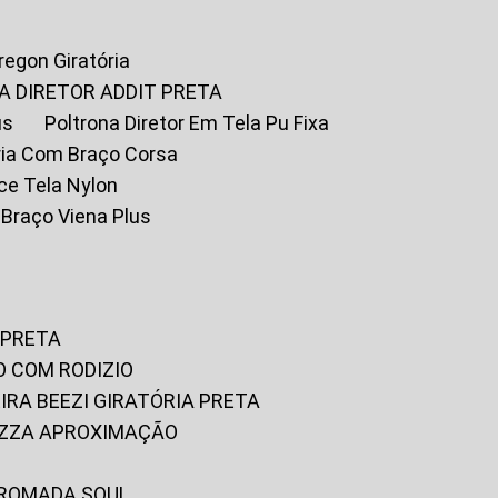
Oregon Giratória
A DIRETOR ADDIT PRETA
us
Poltrona Diretor Em Tela Pu Fixa
tória Com Braço Corsa
fice Tela Nylon
m Braço Viena Plus
 PRETA
O COM RODIZIO
EIRA BEEZI GIRATÓRIA PRETA
RIZZA APROXIMAÇÃO
CROMADA SOUL