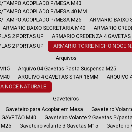
 C/TAMPO ACOPLADO P/MESA M40
 C/TAMPO ACOPLADO P/MESA 40 MM
 C/TAMPO ACOPLADO P/MESA M25
ARMARIO BAIXO
ARMARIO BAIXO SECRETARIA M40
ARMARIO CRED
PLAS 2 PORTAS UP
ARMARIO CREDENZA 4 GAVETAS
PLAS 2 PORTAS UP
ARMARIO TORRE NICHO NOCE 
Arquivos
 M15
Arquivo 04 Gavetas Pasta Suspensa M25
 M40
ARQUIVO 4 GAVETAS STAR 18MM
ARQUIVO
SA NOCE NATURALE
Gaveteiros
Gaveteiro para Acoplar em Mesa
Gaveteiro Volan
1 GAVETÃO M40
Gaveteiro Volante 2 Gavetas P/past
a M25
Gaveteiro volante 3 Gavetas M15
Gaveteir