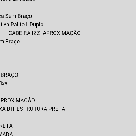
ica Sem Braço
tiva Palito L Duplo
A
CADEIRA IZZI APROXIMAÇÃO
om Braço
M BRAÇO
Fixa
 APROXIMAÇÃO
FIXA BIT ESTRUTURA PRETA
PRETA
OMADA