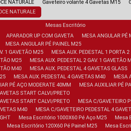
OCE NATURALE
Gaveteiro volante 4 Gavetas M15
NOCE NATURALE
Mesas Escritório
APARADOR UP COM GAVETA
MESA ANGULAR PÉ
MESA ANGULAR PÉ PAINEL M25
AV. 1 GAVETÃO M25
MESA AUX. PEDESTAL 1 PORTA 2
VETÃO M25
MESA AUX. PEDESTAL 2 GAV. 1 GAVETÃO 
VETÃO M40
MESA AUX. PEDESTAL 4 GAVETAS GLASS
M25
MESA AUX. PEDESTAL 4 GAVETAS M40
MESA
ILIAR PÉ AÇO MODERATE 40MM
MESA AUXILIAR PÉ 
GAVETAS START CALVI/PRETO
GAVETAS START CALVI/PRETO
MESA C/GAVETEIRO 
AVETAS M40
MESA C/GAVETEIRO PEDESTAL 4 GAVE
LIGHT
Mesa Escritório 1000X60 Pé Aço M25
Mesa
Mesa Escritório 120X60 Pé Painel M25
Mesa Esc