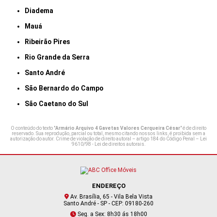
Diadema
Mauá
Ribeirão Pires
Rio Grande da Serra
Santo André
São Bernardo do Campo
São Caetano do Sul
O conteúdo do texto "
Armário Arquivo 4 Gavetas Valores Cerqueira César
" é de direito
reservado. Sua reprodução, parcial ou total, mesmo citando nossos links, é proibida sem a
autorização do autor. Crime de violação de direito autoral – artigo 184 do Código Penal –
Lei
9610/98 - Lei de direitos autorais
.
ENDEREÇO
Av. Brasília, 65 - Vila Bela Vista
Santo André - SP - CEP: 09180-260
Seg. a Sex: 8h30 ás 18h00