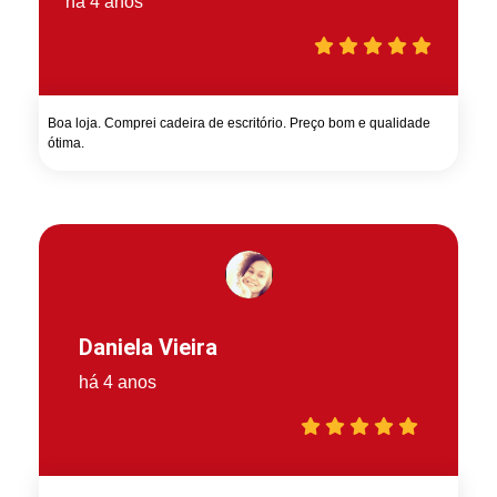
há 4 anos
Boa loja. Comprei cadeira de escritório. Preço bom e qualidade
ótima.
Daniela Vieira
há 4 anos