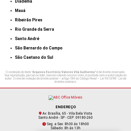
Diadema
Mauá
Ribeirão Pires
Rio Grande da Serra
Santo André
São Bernardo do Campo
São Caetano do Sul
O conteúdo do texto "
Arquivos Escritório Valores Vila Guilherme
" é de direito reservado.
Sua reprodução, parcial ou total, mesmo citando nossos links, é proibida sem a autorização do
autor. Crime de violação de direito autoral – artigo 184 do Código Penal –
Lei 9610/98 - Lei de
direitos autorais
.
ENDEREÇO
Av. Brasília, 65 - Vila Bela Vista
Santo André - SP - CEP: 09180-260
Seg. a Sex: 8h30 ás 18h00
Sábado: 8h ás 13h