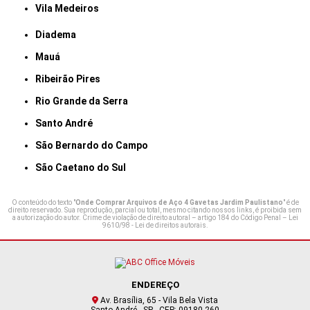
Vila Medeiros
Diadema
Mauá
Ribeirão Pires
Rio Grande da Serra
Santo André
São Bernardo do Campo
São Caetano do Sul
O conteúdo do texto "
Onde Comprar Arquivos de Aço 4 Gavetas Jardim Paulistano
" é de
direito reservado. Sua reprodução, parcial ou total, mesmo citando nossos links, é proibida sem
a autorização do autor. Crime de violação de direito autoral – artigo 184 do Código Penal –
Lei
9610/98 - Lei de direitos autorais
.
ENDEREÇO
Av. Brasília, 65 - Vila Bela Vista