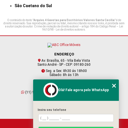
São Caetano do Sul
O conteúdo do texto "
Arquivo 4 Gavetas para Escritórios Valores Santa Cecília
" é de
direito reservado. Sua reprodução, parcial ou total, mesmo citando nossos links, é proibida sem
a autorização do autor. Crime de violação de direito autoral – artigo 184 do Código Penal –
Lei
9610/98 - Lei de direitos autorais
.
ENDEREÇO
Av. Brasília, 65 - Vila Bela Vista
Santo André - SP - CEP: 09180-260
Seg. a Sex: 8h30 ás 18h00
Sábado: 8h ás 13h
CONTATO
Olá! Fale agora pelo WhatsApp
(11) 95409-2229
(11) 4901-6045
vendas@abcofficemoveis.com.br
Insira seu telefone
HOME