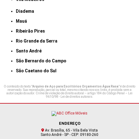
Diadema
Mauá
Ribeirão Pires
Rio Grande da Serra
Santo André
São Bernardo do Campo
São Caetano do Sul
O conteúdo do texto "
Arquivo de Aço para Escritórios Orçamentos Água Rasa
" é de direito
reservado. Sua reprodução, parcial ou total, mesmo citando nossos links, é proibida sem a
autorização do autor. Crime de violação de direito autoral – artigo 184 do Código Penal –
Lei
9610/98 - Lei de direitos autorais
.
ENDEREÇO
Av. Brasília, 65 - Vila Bela Vista
Santo André - SP - CEP: 09180-260