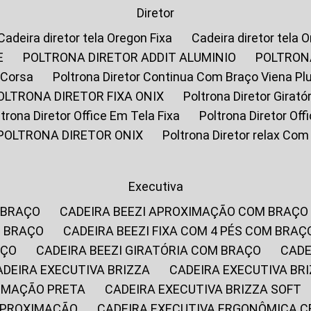
Diretor
Cadeira diretor tela Oregon Fixa
Cadeira diretor tela 
E
POLTRONA DIRETOR ADDIT ALUMINIO
POLTRON
 Corsa
Poltrona Diretor Continua Com Braço Viena Pl
POLTRONA DIRETOR FIXA ONIX
Poltrona Diretor Gira
oltrona Diretor Office Em Tela Fixa
Poltrona Diretor Of
POLTRONA DIRETOR ONIX
Poltrona Diretor relax Co
Executiva
 BRAÇO
CADEIRA BEEZI APROXIMAÇÃO COM BRAÇO
M BRAÇO
CADEIRA BEEZI FIXA COM 4 PÉS COM BRAÇ
AÇO
CADEIRA BEEZI GIRATÓRIA COM BRAÇO
CAD
CADEIRA EXECUTIVA BRIZZA
CADEIRA EXECUTIVA B
XIMAÇÃO PRETA
CADEIRA EXECUTIVA BRIZZA SOFT
 APROXIMAÇÃO
CADEIRA EXECUTIVA ERGONÔMICA 