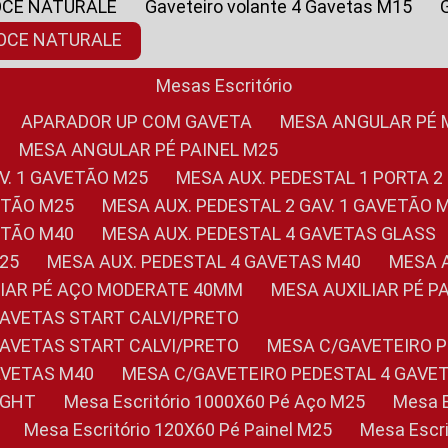
OCE NATURALE
Gaveteiro volante 4 Gavetas M15
NOCE NATURALE
Mesas Escritório
APARADOR UP COM GAVETA
MESA ANGULAR PÉ
MESA ANGULAR PÉ PAINEL M25
AV. 1 GAVETÃO M25
MESA AUX. PEDESTAL 1 PORTA 2
VETÃO M25
MESA AUX. PEDESTAL 2 GAV. 1 GAVETÃO 
VETÃO M40
MESA AUX. PEDESTAL 4 GAVETAS GLASS
M25
MESA AUX. PEDESTAL 4 GAVETAS M40
MESA
ILIAR PÉ AÇO MODERATE 40MM
MESA AUXILIAR PÉ 
GAVETAS START CALVI/PRETO
GAVETAS START CALVI/PRETO
MESA C/GAVETEIRO 
AVETAS M40
MESA C/GAVETEIRO PEDESTAL 4 GAVE
LIGHT
Mesa Escritório 1000X60 Pé Aço M25
Mesa
Mesa Escritório 120X60 Pé Painel M25
Mesa Esc