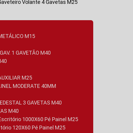
Gaveteiro Volante 4 Gavetas M25
 METÁLICO M15
 GAV. 1 GAVETÃO M40
M40
 AUXILIAR M25
PAINEL MODERATE 40MM
PEDESTAL 3 GAVETAS M40
TAS M40
 Escritório 1000X60 Pé Painel M25
ritório 120X60 Pé Painel M25