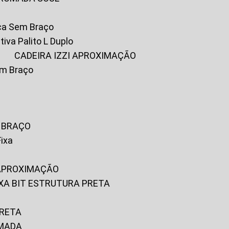
ica Sem Braço
tiva Palito L Duplo
A
CADEIRA IZZI APROXIMAÇÃO
om Braço
M BRAÇO
Fixa
 APROXIMAÇÃO
FIXA BIT ESTRUTURA PRETA
PRETA
OMADA