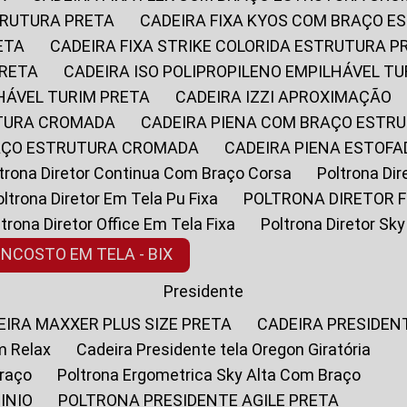
STRUTURA PRETA
CADEIRA FIXA KYOS COM BRAÇO 
ETA
CADEIRA FIXA STRIKE COLORIDA ESTRUTURA P
PRETA
CADEIRA ISO POLIPROPILENO EMPILHÁVEL T
LHÁVEL TURIM PRETA
CADEIRA IZZI APROXIMAÇÃO
UTURA CROMADA
CADEIRA PIENA COM BRAÇO ESTR
RAÇO ESTRUTURA CROMADA
CADEIRA PIENA ESTO
oltrona Diretor Continua Com Braço Corsa
Poltrona D
Poltrona Diretor Em Tela Pu Fixa
POLTRONA DIRETOR F
oltrona Diretor Office Em Tela Fixa
Poltrona Diretor S
ENCOSTO EM TELA - BIX
Presidente
DEIRA MAXXER PLUS SIZE PRETA
CADEIRA PRESIDEN
m Relax
Cadeira Presidente tela Oregon Giratória
Braço
Poltrona Ergometrica Sky Alta Com Braço
INIO
POLTRONA PRESIDENTE AGILE PRETA