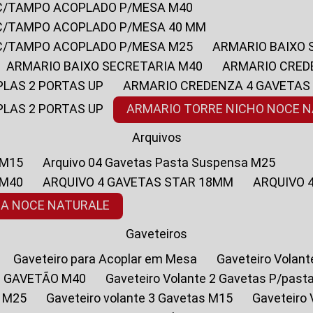
 C/TAMPO ACOPLADO P/MESA M40
 C/TAMPO ACOPLADO P/MESA 40 MM
 C/TAMPO ACOPLADO P/MESA M25
ARMARIO BAIXO
ARMARIO BAIXO SECRETARIA M40
ARMARIO CRED
PLAS 2 PORTAS UP
ARMARIO CREDENZA 4 GAVETAS
PLAS 2 PORTAS UP
ARMARIO TORRE NICHO NOCE 
Arquivos
 M15
Arquivo 04 Gavetas Pasta Suspensa M25
 M40
ARQUIVO 4 GAVETAS STAR 18MM
ARQUIVO
SA NOCE NATURALE
Gaveteiros
Gaveteiro para Acoplar em Mesa
Gaveteiro Volan
1 GAVETÃO M40
Gaveteiro Volante 2 Gavetas P/past
a M25
Gaveteiro volante 3 Gavetas M15
Gaveteir