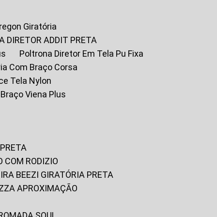
Oregon Giratória
A DIRETOR ADDIT PRETA
us
Poltrona Diretor Em Tela Pu Fixa
tória Com Braço Corsa
fice Tela Nylon
m Braço Viena Plus
 PRETA
O COM RODIZIO
EIRA BEEZI GIRATÓRIA PRETA
RIZZA APROXIMAÇÃO
CROMADA SOUL