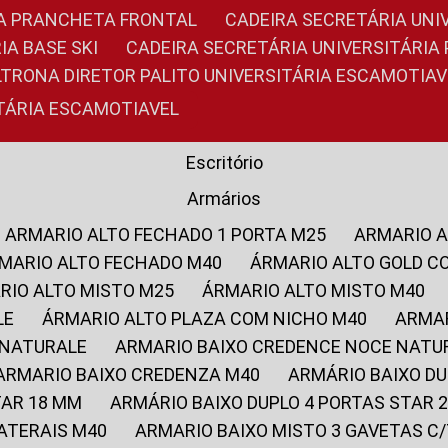
RIA PRANCHETA FRONTAL
CADEIRA SECRETÁRIA UNI
IA BASE SKI
CADEIRA SECRETÁRIA UNIVERSITÁRI
OLTRONA DIRETOR PALITO UNIVERSITÁRIA ESCAMOTIAV
ITÁRIA ESCAMOTIAVEL
Escritório
Armários
ARMARIO ALTO FECHADO 1 PORTA M25
ARMARIO 
RMARIO ALTO FECHADO M40
ÁRMARIO ALTO GOLD C
ARIO ALTO MISTO M25
ÁRMARIO ALTO MISTO M40
LE
ÁRMARIO ALTO PLAZA COM NICHO M40
ARMA
 NATURALE
ARMARIO BAIXO CREDENCE NOCE NATU
ARMARIO BAIXO CREDENZA M40
ARMÁRIO BAIXO D
TAR 18 MM
ARMÁRIO BAIXO DUPLO 4 PORTAS STAR
LATERAIS M40
ARMARIO BAIXO MISTO 3 GAVETAS 