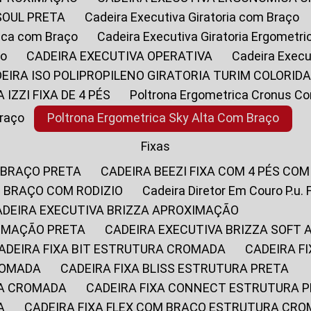
SOUL PRETA
Cadeira Executiva Giratoria com Braço
rica com Braço
Cadeira Executiva Giratoria Ergometr
ço
CADEIRA EXECUTIVA OPERATIVA
Cadeira Execu
DEIRA ISO POLIPROPILENO GIRATORIA TURIM COLORID
A IZZI FIXA DE 4 PÉS
Poltrona Ergometrica Cronus C
Braço
Poltrona Ergometrica Sky Alta Com Braço
Fixas
 BRAÇO PRETA
CADEIRA BEEZI FIXA COM 4 PÉS CO
OM BRAÇO COM RODIZIO
Cadeira Diretor Em Couro P.u. 
CADEIRA EXECUTIVA BRIZZA APROXIMAÇÃO
XIMAÇÃO PRETA
CADEIRA EXECUTIVA BRIZZA SOFT
CADEIRA FIXA BIT ESTRUTURA CROMADA
CADEIRA 
CROMADA
CADEIRA FIXA BLISS ESTRUTURA PRETA
RA CROMADA
CADEIRA FIXA CONNECT ESTRUTURA 
A
CADEIRA FIXA FLEX COM BRAÇO ESTRUTURA CR