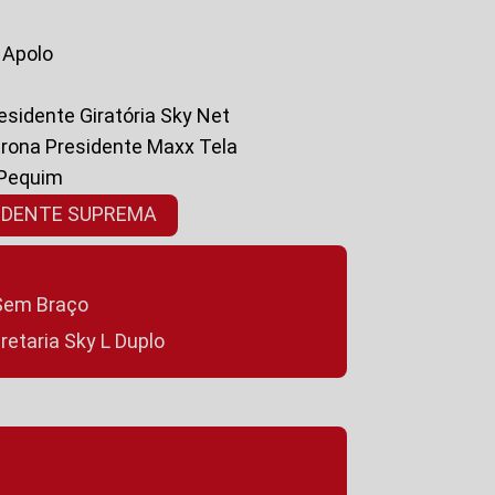
a Apolo
residente Giratória Sky Net
ltrona Presidente Maxx Tela
 Pequim
SIDENTE SUPREMA
a Sem Braço
cretaria Sky L Duplo