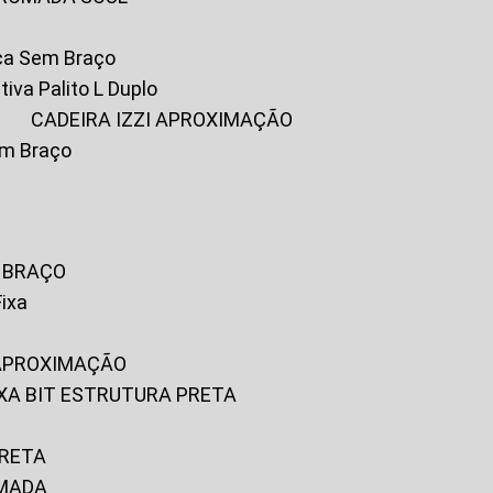
ica Sem Braço
tiva Palito L Duplo
A
CADEIRA IZZI APROXIMAÇÃO
om Braço
M BRAÇO
Fixa
 APROXIMAÇÃO
FIXA BIT ESTRUTURA PRETA
PRETA
OMADA