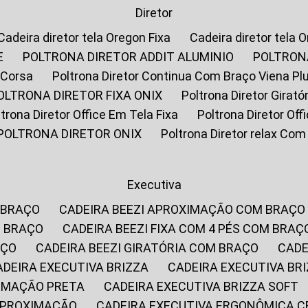
Diretor
Cadeira diretor tela Oregon Fixa
Cadeira diretor tela 
E
POLTRONA DIRETOR ADDIT ALUMINIO
POLTRON
 Corsa
Poltrona Diretor Continua Com Braço Viena Pl
POLTRONA DIRETOR FIXA ONIX
Poltrona Diretor Gira
oltrona Diretor Office Em Tela Fixa
Poltrona Diretor Of
POLTRONA DIRETOR ONIX
Poltrona Diretor relax Co
Executiva
 BRAÇO
CADEIRA BEEZI APROXIMAÇÃO COM BRAÇO
M BRAÇO
CADEIRA BEEZI FIXA COM 4 PÉS COM BRAÇ
AÇO
CADEIRA BEEZI GIRATÓRIA COM BRAÇO
CAD
CADEIRA EXECUTIVA BRIZZA
CADEIRA EXECUTIVA B
XIMAÇÃO PRETA
CADEIRA EXECUTIVA BRIZZA SOFT
 APROXIMAÇÃO
CADEIRA EXECUTIVA ERGONÔMICA 