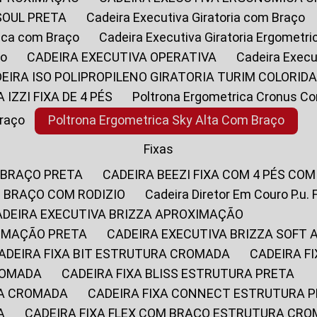
SOUL PRETA
Cadeira Executiva Giratoria com Braço
rica com Braço
Cadeira Executiva Giratoria Ergometr
ço
CADEIRA EXECUTIVA OPERATIVA
Cadeira Execu
DEIRA ISO POLIPROPILENO GIRATORIA TURIM COLORID
A IZZI FIXA DE 4 PÉS
Poltrona Ergometrica Cronus C
Braço
Poltrona Ergometrica Sky Alta Com Braço
Fixas
 BRAÇO PRETA
CADEIRA BEEZI FIXA COM 4 PÉS CO
OM BRAÇO COM RODIZIO
Cadeira Diretor Em Couro P.u. 
CADEIRA EXECUTIVA BRIZZA APROXIMAÇÃO
XIMAÇÃO PRETA
CADEIRA EXECUTIVA BRIZZA SOFT
CADEIRA FIXA BIT ESTRUTURA CROMADA
CADEIRA 
CROMADA
CADEIRA FIXA BLISS ESTRUTURA PRETA
RA CROMADA
CADEIRA FIXA CONNECT ESTRUTURA 
A
CADEIRA FIXA FLEX COM BRAÇO ESTRUTURA CR