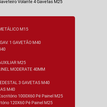
Gaveteiro Volante 4 Gavetas M25
 METÁLICO M15
 GAV. 1 GAVETÃO M40
M40
 AUXILIAR M25
PAINEL MODERATE 40MM
PEDESTAL 3 GAVETAS M40
TAS M40
 Escritório 1000X60 Pé Painel M25
ritório 120X60 Pé Painel M25