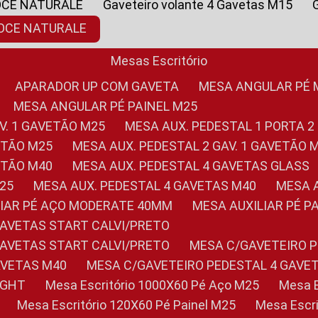
OCE NATURALE
Gaveteiro volante 4 Gavetas M15
NOCE NATURALE
Mesas Escritório
APARADOR UP COM GAVETA
MESA ANGULAR PÉ
MESA ANGULAR PÉ PAINEL M25
AV. 1 GAVETÃO M25
MESA AUX. PEDESTAL 1 PORTA 2
VETÃO M25
MESA AUX. PEDESTAL 2 GAV. 1 GAVETÃO 
VETÃO M40
MESA AUX. PEDESTAL 4 GAVETAS GLASS
M25
MESA AUX. PEDESTAL 4 GAVETAS M40
MESA
ILIAR PÉ AÇO MODERATE 40MM
MESA AUXILIAR PÉ 
GAVETAS START CALVI/PRETO
GAVETAS START CALVI/PRETO
MESA C/GAVETEIRO 
AVETAS M40
MESA C/GAVETEIRO PEDESTAL 4 GAVE
LIGHT
Mesa Escritório 1000X60 Pé Aço M25
Mesa
Mesa Escritório 120X60 Pé Painel M25
Mesa Esc