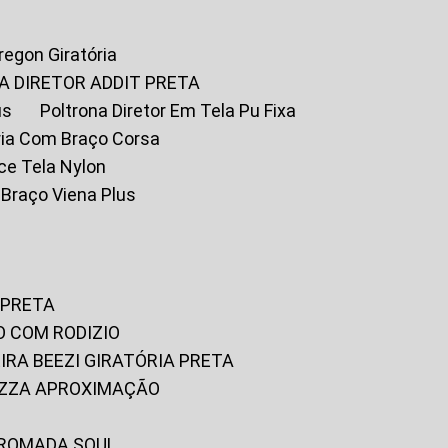
Oregon Giratória
A DIRETOR ADDIT PRETA
us
Poltrona Diretor Em Tela Pu Fixa
tória Com Braço Corsa
fice Tela Nylon
m Braço Viena Plus
 PRETA
O COM RODIZIO
EIRA BEEZI GIRATÓRIA PRETA
RIZZA APROXIMAÇÃO
CROMADA SOUL