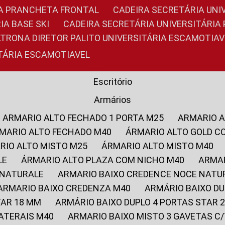
RIA PRANCHETA FRONTAL
CADEIRA SECRETÁRIA UNI
IA BASE SKI
CADEIRA SECRETÁRIA UNIVERSITÁRI
OLTRONA DIRETOR PALITO UNIVERSITÁRIA ESCAMOTIAV
ITÁRIA ESCAMOTIAVEL
Escritório
Armários
ARMARIO ALTO FECHADO 1 PORTA M25
ARMARIO 
RMARIO ALTO FECHADO M40
ÁRMARIO ALTO GOLD C
ARIO ALTO MISTO M25
ÁRMARIO ALTO MISTO M40
LE
ÁRMARIO ALTO PLAZA COM NICHO M40
ARMA
 NATURALE
ARMARIO BAIXO CREDENCE NOCE NATU
ARMARIO BAIXO CREDENZA M40
ARMÁRIO BAIXO D
TAR 18 MM
ARMÁRIO BAIXO DUPLO 4 PORTAS STAR
LATERAIS M40
ARMARIO BAIXO MISTO 3 GAVETAS 