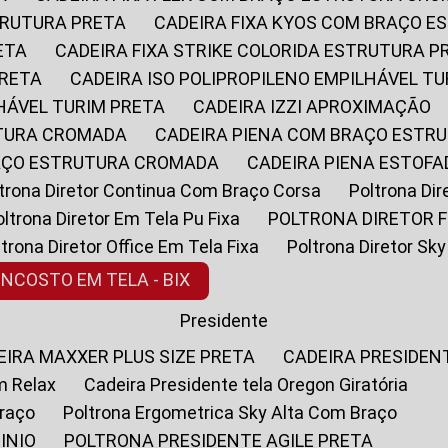
STRUTURA PRETA
CADEIRA FIXA KYOS COM BRAÇO 
ETA
CADEIRA FIXA STRIKE COLORIDA ESTRUTURA P
PRETA
CADEIRA ISO POLIPROPILENO EMPILHÁVEL T
LHÁVEL TURIM PRETA
CADEIRA IZZI APROXIMAÇÃO
UTURA CROMADA
CADEIRA PIENA COM BRAÇO ESTR
RAÇO ESTRUTURA CROMADA
CADEIRA PIENA ESTO
oltrona Diretor Continua Com Braço Corsa
Poltrona D
Poltrona Diretor Em Tela Pu Fixa
POLTRONA DIRETOR F
oltrona Diretor Office Em Tela Fixa
Poltrona Diretor S
ENCOSTO EM TELA - BIX
Presidente
DEIRA MAXXER PLUS SIZE PRETA
CADEIRA PRESIDEN
m Relax
Cadeira Presidente tela Oregon Giratória
Braço
Poltrona Ergometrica Sky Alta Com Braço
INIO
POLTRONA PRESIDENTE AGILE PRETA