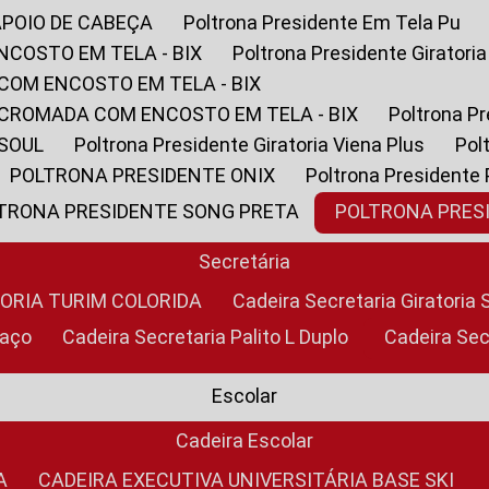
APOIO DE CABEÇA
Poltrona Presidente Em Tela Pu
NCOSTO EM TELA - BIX
Poltrona Presidente Giratori
COM ENCOSTO EM TELA - BIX
 CROMADA COM ENCOSTO EM TELA - BIX
Poltrona P
 SOUL
Poltrona Presidente Giratoria Viena Plus
Po
POLTRONA PRESIDENTE ONIX
Poltrona Presidente
LTRONA PRESIDENTE SONG PRETA
POLTRONA PRE
Secretária
TORIA TURIM COLORIDA
Cadeira Secretaria Giratori
raço
Cadeira Secretaria Palito L Duplo
Cadeira Se
Escolar
Cadeira Escolar
A
CADEIRA EXECUTIVA UNIVERSITÁRIA BASE SKI