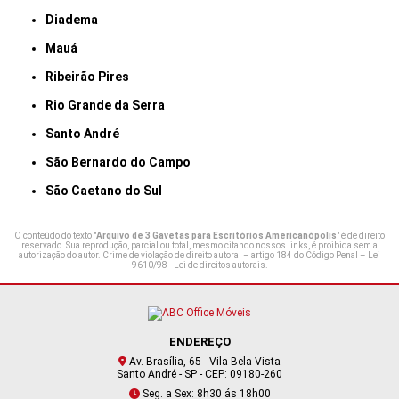
Diadema
Mauá
Ribeirão Pires
Rio Grande da Serra
Santo André
São Bernardo do Campo
São Caetano do Sul
O conteúdo do texto "
Arquivo de 3 Gavetas para Escritórios Americanópolis
" é de direito
reservado. Sua reprodução, parcial ou total, mesmo citando nossos links, é proibida sem a
autorização do autor. Crime de violação de direito autoral – artigo 184 do Código Penal –
Lei
9610/98 - Lei de direitos autorais
.
ENDEREÇO
Av. Brasília, 65 - Vila Bela Vista
Santo André - SP - CEP: 09180-260
Seg. a Sex: 8h30 ás 18h00