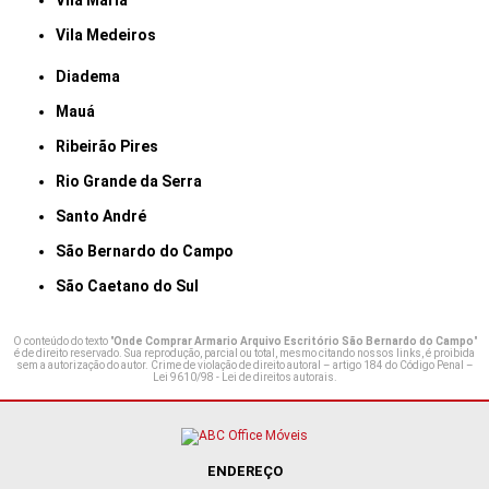
Vila Maria
Vila Medeiros
Diadema
Mauá
Ribeirão Pires
Rio Grande da Serra
Santo André
São Bernardo do Campo
São Caetano do Sul
O conteúdo do texto "
Onde Comprar Armario Arquivo Escritório São Bernardo do Campo
"
é de direito reservado. Sua reprodução, parcial ou total, mesmo citando nossos links, é proibida
sem a autorização do autor. Crime de violação de direito autoral – artigo 184 do Código Penal –
Lei 9610/98 - Lei de direitos autorais
.
ENDEREÇO