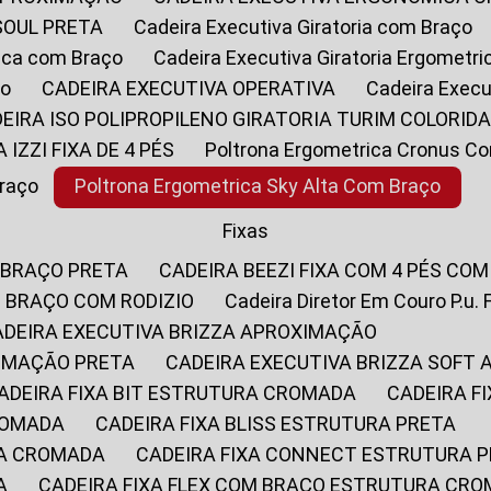
SOUL PRETA
Cadeira Executiva Giratoria com Braço
rica com Braço
Cadeira Executiva Giratoria Ergometr
ço
CADEIRA EXECUTIVA OPERATIVA
Cadeira Execu
DEIRA ISO POLIPROPILENO GIRATORIA TURIM COLORID
A IZZI FIXA DE 4 PÉS
Poltrona Ergometrica Cronus C
Braço
Poltrona Ergometrica Sky Alta Com Braço
Fixas
 BRAÇO PRETA
CADEIRA BEEZI FIXA COM 4 PÉS CO
OM BRAÇO COM RODIZIO
Cadeira Diretor Em Couro P.u. 
CADEIRA EXECUTIVA BRIZZA APROXIMAÇÃO
XIMAÇÃO PRETA
CADEIRA EXECUTIVA BRIZZA SOFT
CADEIRA FIXA BIT ESTRUTURA CROMADA
CADEIRA 
CROMADA
CADEIRA FIXA BLISS ESTRUTURA PRETA
RA CROMADA
CADEIRA FIXA CONNECT ESTRUTURA 
A
CADEIRA FIXA FLEX COM BRAÇO ESTRUTURA CR