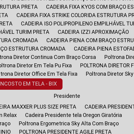
STRUTURA PRETA
CADEIRA FIXA KYOS COM BRAÇO 
ETA
CADEIRA FIXA STRIKE COLORIDA ESTRUTURA P
PRETA
CADEIRA ISO POLIPROPILENO EMPILHÁVEL T
LHÁVEL TURIM PRETA
CADEIRA IZZI APROXIMAÇÃO
UTURA CROMADA
CADEIRA PIENA COM BRAÇO ESTR
RAÇO ESTRUTURA CROMADA
CADEIRA PIENA ESTO
oltrona Diretor Continua Com Braço Corsa
Poltrona D
Poltrona Diretor Em Tela Pu Fixa
POLTRONA DIRETOR F
oltrona Diretor Office Em Tela Fixa
Poltrona Diretor S
ENCOSTO EM TELA - BIX
Presidente
DEIRA MAXXER PLUS SIZE PRETA
CADEIRA PRESIDEN
m Relax
Cadeira Presidente tela Oregon Giratória
Braço
Poltrona Ergometrica Sky Alta Com Braço
INIO
POLTRONA PRESIDENTE AGILE PRETA