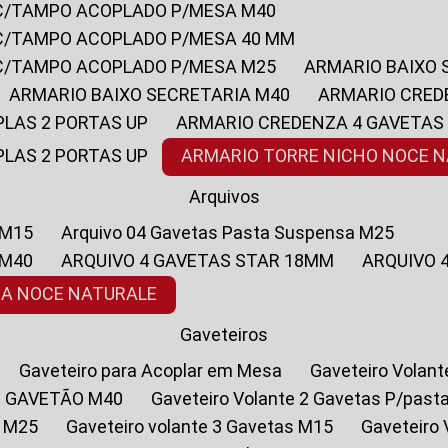
 C/TAMPO ACOPLADO P/MESA M40
 C/TAMPO ACOPLADO P/MESA 40 MM
 C/TAMPO ACOPLADO P/MESA M25
ARMARIO BAIXO
ARMARIO BAIXO SECRETARIA M40
ARMARIO CRED
PLAS 2 PORTAS UP
ARMARIO CREDENZA 4 GAVETAS
PLAS 2 PORTAS UP
ARMARIO TORRE NICHO NOCE 
Arquivos
 M15
Arquivo 04 Gavetas Pasta Suspensa M25
 M40
ARQUIVO 4 GAVETAS STAR 18MM
ARQUIVO
SA NOCE NATURALE
Gaveteiros
Gaveteiro para Acoplar em Mesa
Gaveteiro Volan
1 GAVETÃO M40
Gaveteiro Volante 2 Gavetas P/past
a M25
Gaveteiro volante 3 Gavetas M15
Gaveteir