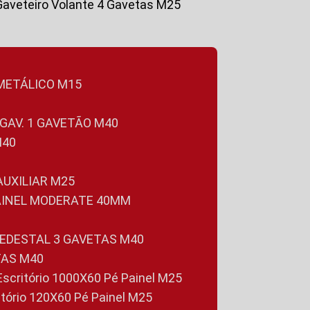
Gaveteiro Volante 4 Gavetas M25
 METÁLICO M15
 GAV. 1 GAVETÃO M40
M40
 AUXILIAR M25
PAINEL MODERATE 40MM
PEDESTAL 3 GAVETAS M40
TAS M40
 Escritório 1000X60 Pé Painel M25
ritório 120X60 Pé Painel M25