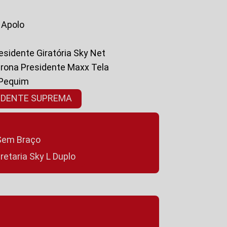
a Apolo
residente Giratória Sky Net
ltrona Presidente Maxx Tela
 Pequim
SIDENTE SUPREMA
a Sem Braço
cretaria Sky L Duplo