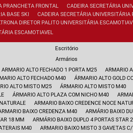
RIA PRANCHETA FRONTAL
CADEIRA SECRETÁRIA UNI
IA BASE SKI
CADEIRA SECRETÁRIA UNIVERSITÁRI
OLTRONA DIRETOR PALITO UNIVERSITÁRIA ESCAMOTIAV
ITÁRIA ESCAMOTIAVEL
Escritório
Armários
ARMARIO ALTO FECHADO 1 PORTA M25
ARMARIO 
RMARIO ALTO FECHADO M40
ÁRMARIO ALTO GOLD C
ARIO ALTO MISTO M25
ÁRMARIO ALTO MISTO M40
LE
ÁRMARIO ALTO PLAZA COM NICHO M40
ARMA
 NATURALE
ARMARIO BAIXO CREDENCE NOCE NATU
ARMARIO BAIXO CREDENZA M40
ARMÁRIO BAIXO D
TAR 18 MM
ARMÁRIO BAIXO DUPLO 4 PORTAS STAR
LATERAIS M40
ARMARIO BAIXO MISTO 3 GAVETAS 