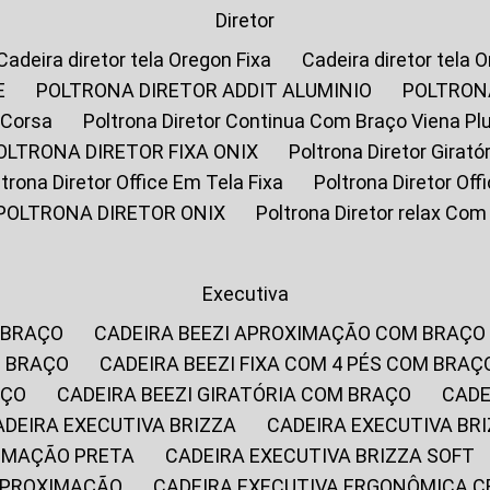
Diretor
Cadeira diretor tela Oregon Fixa
Cadeira diretor tela 
E
POLTRONA DIRETOR ADDIT ALUMINIO
POLTRON
 Corsa
Poltrona Diretor Continua Com Braço Viena Pl
POLTRONA DIRETOR FIXA ONIX
Poltrona Diretor Gira
oltrona Diretor Office Em Tela Fixa
Poltrona Diretor Of
POLTRONA DIRETOR ONIX
Poltrona Diretor relax Co
Executiva
 BRAÇO
CADEIRA BEEZI APROXIMAÇÃO COM BRAÇO
M BRAÇO
CADEIRA BEEZI FIXA COM 4 PÉS COM BRAÇ
AÇO
CADEIRA BEEZI GIRATÓRIA COM BRAÇO
CAD
CADEIRA EXECUTIVA BRIZZA
CADEIRA EXECUTIVA B
XIMAÇÃO PRETA
CADEIRA EXECUTIVA BRIZZA SOFT
 APROXIMAÇÃO
CADEIRA EXECUTIVA ERGONÔMICA 