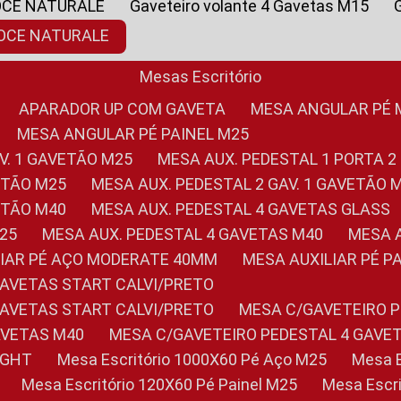
OCE NATURALE
Gaveteiro volante 4 Gavetas M15
NOCE NATURALE
Mesas Escritório
APARADOR UP COM GAVETA
MESA ANGULAR PÉ
MESA ANGULAR PÉ PAINEL M25
AV. 1 GAVETÃO M25
MESA AUX. PEDESTAL 1 PORTA 2
VETÃO M25
MESA AUX. PEDESTAL 2 GAV. 1 GAVETÃO 
VETÃO M40
MESA AUX. PEDESTAL 4 GAVETAS GLASS
M25
MESA AUX. PEDESTAL 4 GAVETAS M40
MESA
ILIAR PÉ AÇO MODERATE 40MM
MESA AUXILIAR PÉ 
GAVETAS START CALVI/PRETO
GAVETAS START CALVI/PRETO
MESA C/GAVETEIRO 
AVETAS M40
MESA C/GAVETEIRO PEDESTAL 4 GAVE
LIGHT
Mesa Escritório 1000X60 Pé Aço M25
Mesa
Mesa Escritório 120X60 Pé Painel M25
Mesa Esc