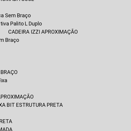
ica Sem Braço
tiva Palito L Duplo
A
CADEIRA IZZI APROXIMAÇÃO
om Braço
M BRAÇO
Fixa
 APROXIMAÇÃO
FIXA BIT ESTRUTURA PRETA
PRETA
OMADA