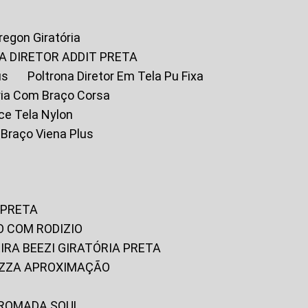
Oregon Giratória
A DIRETOR ADDIT PRETA
us
Poltrona Diretor Em Tela Pu Fixa
tória Com Braço Corsa
fice Tela Nylon
m Braço Viena Plus
 PRETA
O COM RODIZIO
EIRA BEEZI GIRATÓRIA PRETA
RIZZA APROXIMAÇÃO
CROMADA SOUL