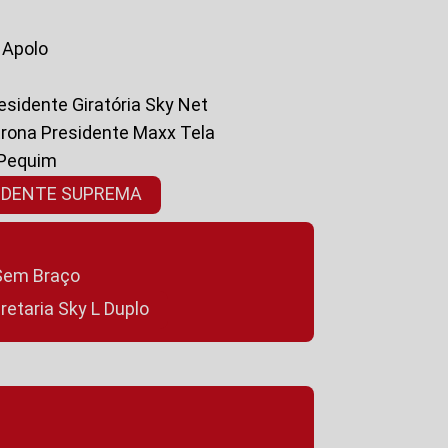
a Apolo
residente Giratória Sky Net
ltrona Presidente Maxx Tela
 Pequim
SIDENTE SUPREMA
a Sem Braço
cretaria Sky L Duplo