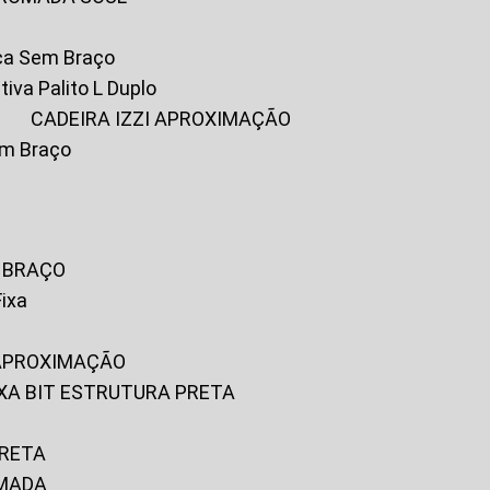
ica Sem Braço
tiva Palito L Duplo
A
CADEIRA IZZI APROXIMAÇÃO
om Braço
M BRAÇO
Fixa
 APROXIMAÇÃO
FIXA BIT ESTRUTURA PRETA
PRETA
OMADA