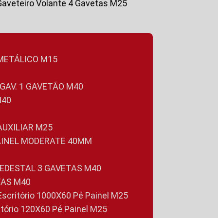
Gaveteiro Volante 4 Gavetas M25
 METÁLICO M15
 GAV. 1 GAVETÃO M40
M40
 AUXILIAR M25
PAINEL MODERATE 40MM
PEDESTAL 3 GAVETAS M40
TAS M40
 Escritório 1000X60 Pé Painel M25
ritório 120X60 Pé Painel M25