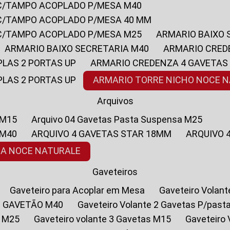
 C/TAMPO ACOPLADO P/MESA M40
 C/TAMPO ACOPLADO P/MESA 40 MM
 C/TAMPO ACOPLADO P/MESA M25
ARMARIO BAIXO
ARMARIO BAIXO SECRETARIA M40
ARMARIO CRED
PLAS 2 PORTAS UP
ARMARIO CREDENZA 4 GAVETAS
PLAS 2 PORTAS UP
ARMARIO TORRE NICHO NOCE 
Arquivos
 M15
Arquivo 04 Gavetas Pasta Suspensa M25
 M40
ARQUIVO 4 GAVETAS STAR 18MM
ARQUIVO
SA NOCE NATURALE
Gaveteiros
Gaveteiro para Acoplar em Mesa
Gaveteiro Volan
1 GAVETÃO M40
Gaveteiro Volante 2 Gavetas P/past
a M25
Gaveteiro volante 3 Gavetas M15
Gaveteir