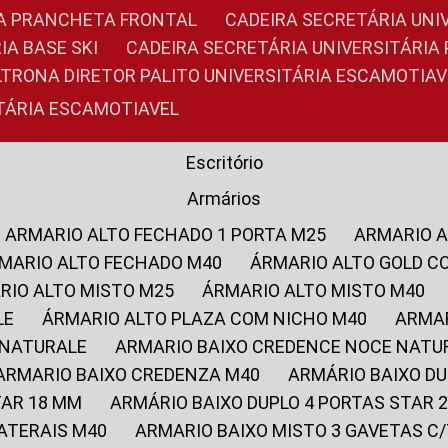
RIA PRANCHETA FRONTAL
CADEIRA SECRETÁRIA UNI
IA BASE SKI
CADEIRA SECRETÁRIA UNIVERSITÁRI
OLTRONA DIRETOR PALITO UNIVERSITÁRIA ESCAMOTIAV
ITÁRIA ESCAMOTIAVEL
Escritório
Armários
ARMARIO ALTO FECHADO 1 PORTA M25
ARMARIO 
RMARIO ALTO FECHADO M40
ÁRMARIO ALTO GOLD C
ARIO ALTO MISTO M25
ÁRMARIO ALTO MISTO M40
LE
ÁRMARIO ALTO PLAZA COM NICHO M40
ARMA
 NATURALE
ARMARIO BAIXO CREDENCE NOCE NATU
ARMARIO BAIXO CREDENZA M40
ARMÁRIO BAIXO D
TAR 18 MM
ARMÁRIO BAIXO DUPLO 4 PORTAS STAR
LATERAIS M40
ARMARIO BAIXO MISTO 3 GAVETAS 