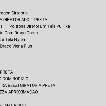
Oregon Giratória
A DIRETOR ADDIT PRETA
us
Poltrona Diretor Em Tela Pu Fixa
tória Com Braço Corsa
fice Tela Nylon
m Braço Viena Plus
 PRETA
O COM RODIZIO
EIRA BEEZI GIRATÓRIA PRETA
RIZZA APROXIMAÇÃO
CROMADA SOUL