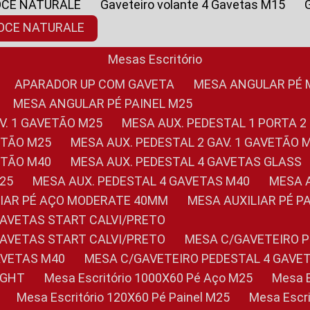
OCE NATURALE
Gaveteiro volante 4 Gavetas M15
NOCE NATURALE
Mesas Escritório
APARADOR UP COM GAVETA
MESA ANGULAR PÉ
MESA ANGULAR PÉ PAINEL M25
AV. 1 GAVETÃO M25
MESA AUX. PEDESTAL 1 PORTA 2
VETÃO M25
MESA AUX. PEDESTAL 2 GAV. 1 GAVETÃO 
VETÃO M40
MESA AUX. PEDESTAL 4 GAVETAS GLASS
M25
MESA AUX. PEDESTAL 4 GAVETAS M40
MESA
ILIAR PÉ AÇO MODERATE 40MM
MESA AUXILIAR PÉ 
GAVETAS START CALVI/PRETO
GAVETAS START CALVI/PRETO
MESA C/GAVETEIRO 
AVETAS M40
MESA C/GAVETEIRO PEDESTAL 4 GAVE
LIGHT
Mesa Escritório 1000X60 Pé Aço M25
Mesa
Mesa Escritório 120X60 Pé Painel M25
Mesa Esc