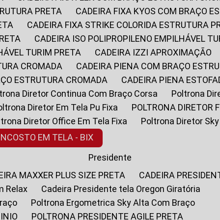
STRUTURA PRETA
CADEIRA FIXA KYOS COM BRAÇO 
ETA
CADEIRA FIXA STRIKE COLORIDA ESTRUTURA P
PRETA
CADEIRA ISO POLIPROPILENO EMPILHÁVEL T
LHÁVEL TURIM PRETA
CADEIRA IZZI APROXIMAÇÃO
UTURA CROMADA
CADEIRA PIENA COM BRAÇO ESTR
RAÇO ESTRUTURA CROMADA
CADEIRA PIENA ESTO
oltrona Diretor Continua Com Braço Corsa
Poltrona D
Poltrona Diretor Em Tela Pu Fixa
POLTRONA DIRETOR F
oltrona Diretor Office Em Tela Fixa
Poltrona Diretor S
ENCOSTO EM TELA - BIX
Presidente
DEIRA MAXXER PLUS SIZE PRETA
CADEIRA PRESIDEN
m Relax
Cadeira Presidente tela Oregon Giratória
Braço
Poltrona Ergometrica Sky Alta Com Braço
INIO
POLTRONA PRESIDENTE AGILE PRETA