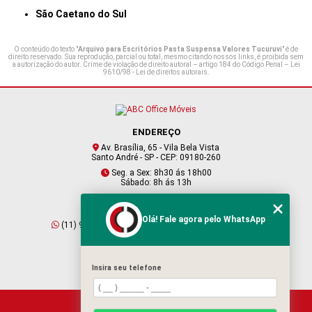
São Caetano do Sul
O conteúdo do texto "
Arquivo para Escritórios Pasta Suspensa Valores Tucuruvi
" é de
direito reservado. Sua reprodução, parcial ou total, mesmo citando nossos links, é proibida sem
a autorização do autor. Crime de violação de direito autoral – artigo 184 do Código Penal –
Lei
9610/98 - Lei de direitos autorais
.
ENDEREÇO
Av. Brasília, 65 - Vila Bela Vista
Santo André - SP - CEP: 09180-260
Seg. a Sex: 8h30 ás 18h00
Sábado: 8h ás 13h
CONTATO
Olá! Fale agora pelo WhatsApp
(11) 95409-2229
(11) 4901-6045
vendas@abcofficemoveis.com.br
Insira seu telefone
HOME