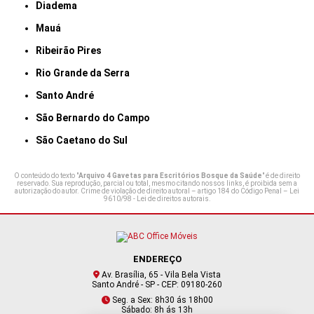
Diadema
Mauá
Ribeirão Pires
Rio Grande da Serra
Santo André
São Bernardo do Campo
São Caetano do Sul
O conteúdo do texto "
Arquivo 4 Gavetas para Escritórios Bosque da Saúde
" é de direito
reservado. Sua reprodução, parcial ou total, mesmo citando nossos links, é proibida sem a
autorização do autor. Crime de violação de direito autoral – artigo 184 do Código Penal –
Lei
9610/98 - Lei de direitos autorais
.
ENDEREÇO
Av. Brasília, 65 - Vila Bela Vista
Santo André - SP - CEP: 09180-260
Seg. a Sex: 8h30 ás 18h00
Sábado: 8h ás 13h