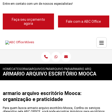
Entre em contato com um de nossos especialistas!
Faça seu orçamento
Fale com a ABC Office
agora
HOME
CATEGORIAS
ARQUIVOS PARA ESCRITORIOS
ARQUIVO PARA ESCRITORIOS PASTA SUSP
ARMARIO ARQUIVO ESCRIT
ARMARIO ARQUIVO ESCRITÓRIO MOOCA
armario arquivo escritório Mooca:
organização e praticidade
Para quem busca armario arquivo escritório Mooca, Confira os serviços
oferecidos pela ABC OFFICE, você pode encontrar Armários para escritórios,