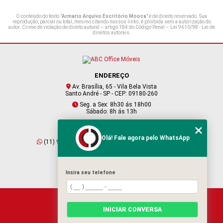
O conteúdo do texto "
Armario Arquivo Escritório Mooca
" é de direito reservado. Sua
reprodução, parcial ou total, mesmo citando nossos links, é proibida sem a autorização do
autor. Crime de violação de direito autoral – artigo 184 do Código Penal –
Lei 9610/98 - Lei de
direitos autorais
.
ENDEREÇO
Av. Brasília, 65 - Vila Bela Vista
Santo André - SP - CEP: 09180-260
Seg. a Sex: 8h30 ás 18h00
Sábado: 8h ás 13h
CONTATO
Olá! Fale agora pelo WhatsApp
(11) 95409-2229
(11) 4901-6045
vendas@abcofficemoveis.com.br
Insira seu telefone
HOME
INICIAR CONVERSA
SOBRE NÓS
PRODUTOS