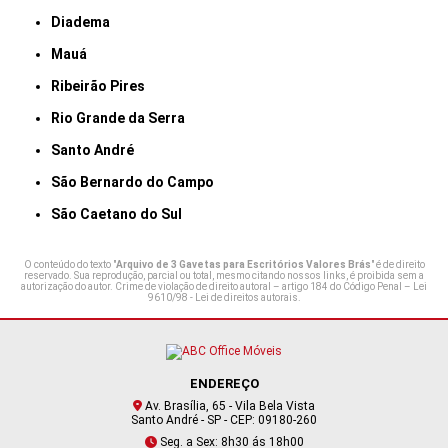
Diadema
Mauá
Ribeirão Pires
Rio Grande da Serra
Santo André
São Bernardo do Campo
São Caetano do Sul
O conteúdo do texto "
Arquivo de 3 Gavetas para Escritórios Valores Brás
" é de direito
reservado. Sua reprodução, parcial ou total, mesmo citando nossos links, é proibida sem a
autorização do autor. Crime de violação de direito autoral – artigo 184 do Código Penal –
Lei
9610/98 - Lei de direitos autorais
.
ENDEREÇO
Av. Brasília, 65 - Vila Bela Vista
Santo André - SP - CEP: 09180-260
Seg. a Sex: 8h30 ás 18h00