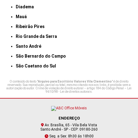
Diadema
Mauá
Ribeirão Pires
Rio Grande da Serra
Santo André
São Bernardo do Campo
São Caetano do Sul
O conteúdo do texto "
Arquivo para Escritório Valores Vila Clementino
" é de direito
reservado. Sua reprodução, parcial ou total, mesmo citando nossos links, é proibida sem a
autorização do autor. Crime de violação de direito autoral – artigo 184 do Código Penal –
Lei
9610/98 - Lei de direitos autorais
.
ENDEREÇO
Av. Brasília, 65 - Vila Bela Vista
Santo André - SP - CEP: 09180-260
Seg. a Sex: 8h30 ás 18h00