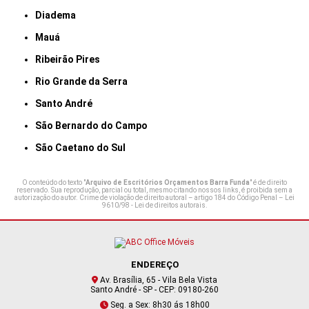
Diadema
Mauá
Ribeirão Pires
Rio Grande da Serra
Santo André
São Bernardo do Campo
São Caetano do Sul
O conteúdo do texto "
Arquivo de Escritórios Orçamentos Barra Funda
" é de direito
reservado. Sua reprodução, parcial ou total, mesmo citando nossos links, é proibida sem a
autorização do autor. Crime de violação de direito autoral – artigo 184 do Código Penal –
Lei
9610/98 - Lei de direitos autorais
.
ENDEREÇO
Av. Brasília, 65 - Vila Bela Vista
Santo André - SP - CEP: 09180-260
Seg. a Sex: 8h30 ás 18h00