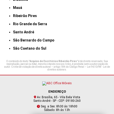
Mauá
Ribeirão Pires
Rio Grande da Serra
Santo André
São Bernardo do Campo
São Caetano do Sul
O conteúdo do texto "
Arquivo de Escritórios Ribeirão Pires
" é de direito reservado. Sua
reprodução, parcial ou total, mesmo citando nossos links, é proibida sem a autorização do
autor. Crime de violação de direito autoral – artigo 184 do Código Penal –
Lei 9610/98 - Lei de
direitos autorais
.
ENDEREÇO
Av. Brasília, 65 - Vila Bela Vista
Santo André - SP - CEP: 09180-260
Seg. a Sex: 8h30 ás 18h00
Sábado: 8h ás 13h