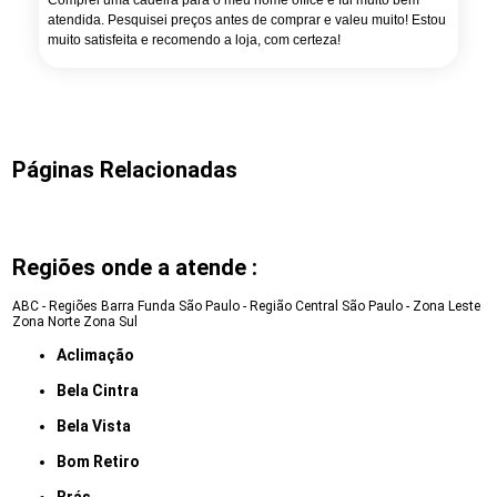
Comprei uma cadeira para o meu home office e fui muito bem
atendida. Pesquisei preços antes de comprar e valeu muito! Estou
muito satisfeita e recomendo a loja, com certeza!
Páginas Relacionadas
Regiões onde a atende :
ABC - Regiões
Barra Funda
São Paulo - Região Central
São Paulo - Zona Leste
Zona Norte
Zona Sul
Aclimação
Bela Cintra
Bela Vista
Bom Retiro