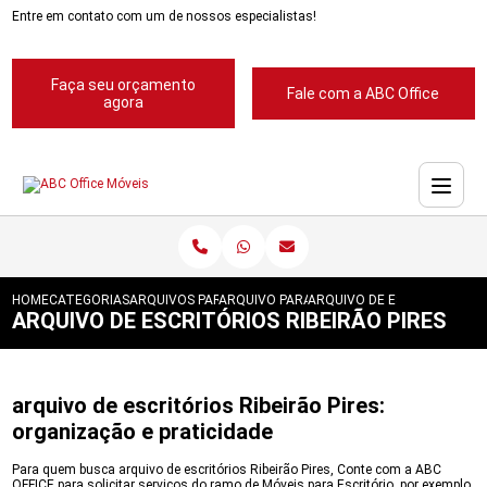
Entre em contato com um de nossos especialistas!
Faça seu orçamento
Fale com a ABC Office
agora
HOME
CATEGORIAS
ARQUIVOS PARA ESCRITORIOS
ARQUIVO PARA ESCRITORIOS PASTA SUSP
ARQUIVO DE ESCRITORIOS R
ARQUIVO DE ESCRITÓRIOS RIBEIRÃO PIRES
arquivo de escritórios Ribeirão Pires:
organização e praticidade
Para quem busca arquivo de escritórios Ribeirão Pires, Conte com a ABC
OFFICE para solicitar serviços do ramo de Móveis para Escritório, por exemplo,