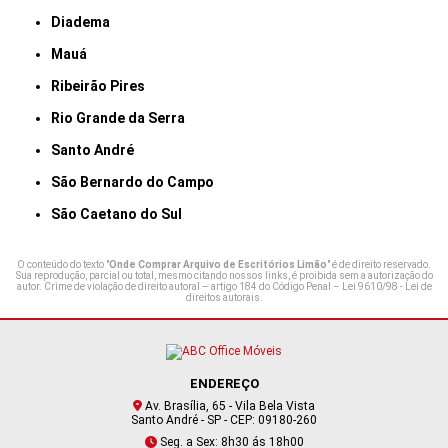
Diadema
Mauá
Ribeirão Pires
Rio Grande da Serra
Santo André
São Bernardo do Campo
São Caetano do Sul
O conteúdo do texto "
Onde Comprar Arquivo de Escritórios Limão
" é de direito reservado.
Sua reprodução, parcial ou total, mesmo citando nossos links, é proibida sem a autorização do
autor. Crime de violação de direito autoral – artigo 184 do Código Penal –
Lei 9610/98 - Lei de
direitos autorais
.
ENDEREÇO
Av. Brasília, 65 - Vila Bela Vista
Santo André - SP - CEP: 09180-260
Seg. a Sex: 8h30 ás 18h00