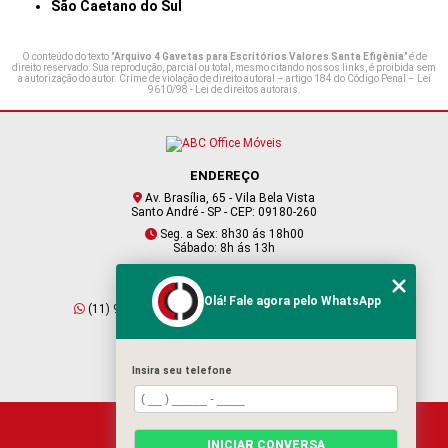
São Caetano do Sul
O conteúdo do texto "
Arquivo 4 Gavetas para Escritórios Valores Santa Efigênia
" é de
direito reservado. Sua reprodução, parcial ou total, mesmo citando nossos links, é proibida sem
a autorização do autor. Crime de violação de direito autoral – artigo 184 do Código Penal –
Lei
9610/98 - Lei de direitos autorais
.
ENDEREÇO
Av. Brasília, 65 - Vila Bela Vista
Santo André - SP - CEP: 09180-260
Seg. a Sex: 8h30 ás 18h00
Sábado: 8h ás 13h
CONTATO
Olá! Fale agora pelo WhatsApp
(11) 95409-2229
(11) 4901-6045
vendas@abcofficemoveis.com.br
Insira seu telefone
HOME
INICIAR CONVERSA
SOBRE NÓS