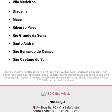
Vila Medeiros
Diadema
Mauá
Ribeirão Pires
Rio Grande da Serra
Santo André
São Bernardo do Campo
São Caetano do Sul
O conteúdo do texto "
Orçamento de Arquivo 4 Gavetas para Escritórios Tucuruvi
" é de
direito reservado. Sua reprodução, parcial ou total, mesmo citando nossos links, é proibida sem
a autorização do autor. Crime de violação de direito autoral – artigo 184 do Código Penal –
Lei
9610/98 - Lei de direitos autorais
.
ENDEREÇO
Av. Brasília, 65 - Vila Bela Vista
Santo André - SP - CEP: 09180-260