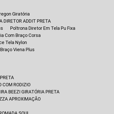
Oregon Giratória
A DIRETOR ADDIT PRETA
us
Poltrona Diretor Em Tela Pu Fixa
tória Com Braço Corsa
fice Tela Nylon
m Braço Viena Plus
 PRETA
O COM RODIZIO
EIRA BEEZI GIRATÓRIA PRETA
RIZZA APROXIMAÇÃO
CROMADA SOUL