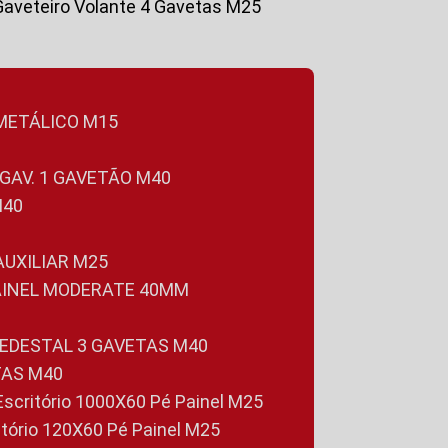
Gaveteiro Volante 4 Gavetas M25
 METÁLICO M15
 GAV. 1 GAVETÃO M40
M40
 AUXILIAR M25
PAINEL MODERATE 40MM
PEDESTAL 3 GAVETAS M40
TAS M40
 Escritório 1000X60 Pé Painel M25
ritório 120X60 Pé Painel M25