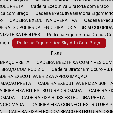
SOUL PRETA
Cadeira Executiva Giratoria com Braço
rica com Braço
Cadeira Executiva Giratoria Ergometr
ço
CADEIRA EXECUTIVA OPERATIVA
Cadeira Execu
DEIRA ISO POLIPROPILENO GIRATORIA TURIM COLORID
A IZZI FIXA DE 4 PÉS
Poltrona Ergometrica Cronus C
Braço
Poltrona Ergometrica Sky Alta Com Braço
Fixas
 BRAÇO PRETA
CADEIRA BEEZI FIXA COM 4 PÉS CO
OM BRAÇO COM RODIZIO
Cadeira Diretor Em Couro P.u. 
CADEIRA EXECUTIVA BRIZZA APROXIMAÇÃO
XIMAÇÃO PRETA
CADEIRA EXECUTIVA BRIZZA SOFT
CADEIRA FIXA BIT ESTRUTURA CROMADA
CADEIRA 
CROMADA
CADEIRA FIXA BLISS ESTRUTURA PRETA
RA CROMADA
CADEIRA FIXA CONNECT ESTRUTURA 
A
CADEIRA FIXA FLEX COM BRAÇO ESTRUTURA CR