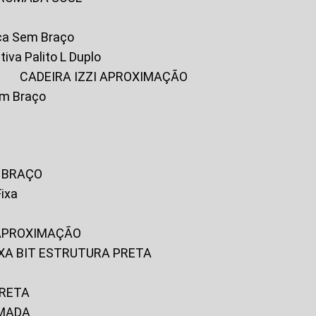
ica Sem Braço
tiva Palito L Duplo
A
CADEIRA IZZI APROXIMAÇÃO
om Braço
M BRAÇO
Fixa
 APROXIMAÇÃO
FIXA BIT ESTRUTURA PRETA
PRETA
OMADA