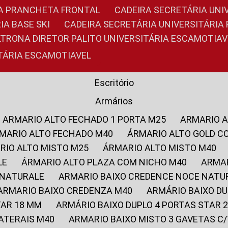
RIA PRANCHETA FRONTAL
CADEIRA SECRETÁRIA UNI
IA BASE SKI
CADEIRA SECRETÁRIA UNIVERSITÁRI
OLTRONA DIRETOR PALITO UNIVERSITÁRIA ESCAMOTIAV
ITÁRIA ESCAMOTIAVEL
Escritório
Armários
ARMARIO ALTO FECHADO 1 PORTA M25
ARMARIO 
RMARIO ALTO FECHADO M40
ÁRMARIO ALTO GOLD C
ARIO ALTO MISTO M25
ÁRMARIO ALTO MISTO M40
LE
ÁRMARIO ALTO PLAZA COM NICHO M40
ARMA
 NATURALE
ARMARIO BAIXO CREDENCE NOCE NATU
ARMARIO BAIXO CREDENZA M40
ARMÁRIO BAIXO D
TAR 18 MM
ARMÁRIO BAIXO DUPLO 4 PORTAS STAR
LATERAIS M40
ARMARIO BAIXO MISTO 3 GAVETAS 