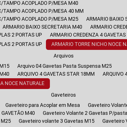
 C/TAMPO ACOPLADO P/MESA M40
 C/TAMPO ACOPLADO P/MESA 40 MM
 C/TAMPO ACOPLADO P/MESA M25
ARMARIO BAIXO
ARMARIO BAIXO SECRETARIA M40
ARMARIO CRED
PLAS 2 PORTAS UP
ARMARIO CREDENZA 4 GAVETAS
PLAS 2 PORTAS UP
ARMARIO TORRE NICHO NOCE 
Arquivos
 M15
Arquivo 04 Gavetas Pasta Suspensa M25
 M40
ARQUIVO 4 GAVETAS STAR 18MM
ARQUIVO
SA NOCE NATURALE
Gaveteiros
Gaveteiro para Acoplar em Mesa
Gaveteiro Volan
1 GAVETÃO M40
Gaveteiro Volante 2 Gavetas P/past
a M25
Gaveteiro volante 3 Gavetas M15
Gaveteir