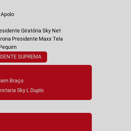
a Apolo
residente Giratória Sky Net
ltrona Presidente Maxx Tela
 Pequim
SIDENTE SUPREMA
a Sem Braço
cretaria Sky L Duplo