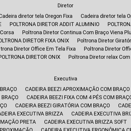
Diretor
Cadeira diretor tela Oregon Fixa
Cadeira diretor tela 
E
POLTRONA DIRETOR ADDIT ALUMINIO
POLTRON
 Corsa
Poltrona Diretor Continua Com Braço Viena Pl
POLTRONA DIRETOR FIXA ONIX
Poltrona Diretor Gira
oltrona Diretor Office Em Tela Fixa
Poltrona Diretor Of
POLTRONA DIRETOR ONIX
Poltrona Diretor relax Co
Executiva
 BRAÇO
CADEIRA BEEZI APROXIMAÇÃO COM BRAÇO
M BRAÇO
CADEIRA BEEZI FIXA COM 4 PÉS COM BRAÇ
AÇO
CADEIRA BEEZI GIRATÓRIA COM BRAÇO
CAD
CADEIRA EXECUTIVA BRIZZA
CADEIRA EXECUTIVA B
XIMAÇÃO PRETA
CADEIRA EXECUTIVA BRIZZA SOFT
 APROXIMAÇÃO
CADEIRA EXECUTIVA ERGONÔMICA 