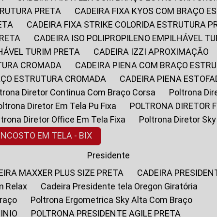
STRUTURA PRETA
CADEIRA FIXA KYOS COM BRAÇO 
ETA
CADEIRA FIXA STRIKE COLORIDA ESTRUTURA P
PRETA
CADEIRA ISO POLIPROPILENO EMPILHÁVEL T
LHÁVEL TURIM PRETA
CADEIRA IZZI APROXIMAÇÃO
UTURA CROMADA
CADEIRA PIENA COM BRAÇO ESTR
RAÇO ESTRUTURA CROMADA
CADEIRA PIENA ESTO
oltrona Diretor Continua Com Braço Corsa
Poltrona D
Poltrona Diretor Em Tela Pu Fixa
POLTRONA DIRETOR F
oltrona Diretor Office Em Tela Fixa
Poltrona Diretor S
ENCOSTO EM TELA - BIX
Presidente
DEIRA MAXXER PLUS SIZE PRETA
CADEIRA PRESIDEN
m Relax
Cadeira Presidente tela Oregon Giratória
Braço
Poltrona Ergometrica Sky Alta Com Braço
INIO
POLTRONA PRESIDENTE AGILE PRETA