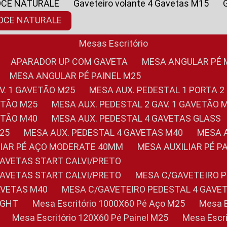
OCE NATURALE
Gaveteiro volante 4 Gavetas M15
NOCE NATURALE
Mesas Escritório
APARADOR UP COM GAVETA
MESA ANGULAR PÉ
MESA ANGULAR PÉ PAINEL M25
AV. 1 GAVETÃO M25
MESA AUX. PEDESTAL 1 PORTA 2
VETÃO M25
MESA AUX. PEDESTAL 2 GAV. 1 GAVETÃO 
VETÃO M40
MESA AUX. PEDESTAL 4 GAVETAS GLASS
M25
MESA AUX. PEDESTAL 4 GAVETAS M40
MESA
ILIAR PÉ AÇO MODERATE 40MM
MESA AUXILIAR PÉ 
GAVETAS START CALVI/PRETO
GAVETAS START CALVI/PRETO
MESA C/GAVETEIRO 
AVETAS M40
MESA C/GAVETEIRO PEDESTAL 4 GAVE
LIGHT
Mesa Escritório 1000X60 Pé Aço M25
Mesa
Mesa Escritório 120X60 Pé Painel M25
Mesa Esc