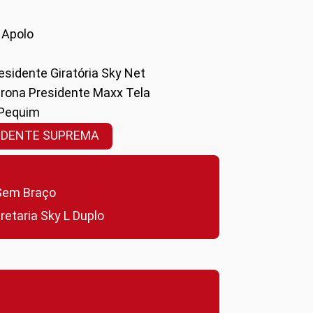
a Apolo
residente Giratória Sky Net
ltrona Presidente Maxx Tela
 Pequim
SIDENTE SUPREMA
a Sem Braço
cretaria Sky L Duplo