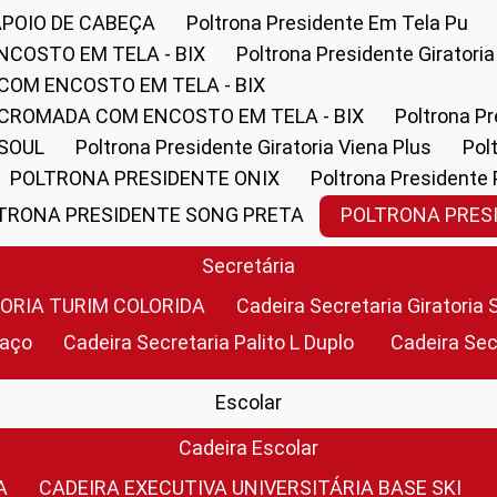
APOIO DE CABEÇA
Poltrona Presidente Em Tela Pu
NCOSTO EM TELA - BIX
Poltrona Presidente Giratori
COM ENCOSTO EM TELA - BIX
 CROMADA COM ENCOSTO EM TELA - BIX
Poltrona P
 SOUL
Poltrona Presidente Giratoria Viena Plus
Po
POLTRONA PRESIDENTE ONIX
Poltrona Presidente
LTRONA PRESIDENTE SONG PRETA
POLTRONA PRE
Secretária
TORIA TURIM COLORIDA
Cadeira Secretaria Giratori
raço
Cadeira Secretaria Palito L Duplo
Cadeira Se
Escolar
Cadeira Escolar
A
CADEIRA EXECUTIVA UNIVERSITÁRIA BASE SKI