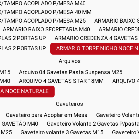
 C/TAMPO ACOPLADO P/MESA M40
 C/TAMPO ACOPLADO P/MESA 40 MM
 C/TAMPO ACOPLADO P/MESA M25
ARMARIO BAIXO
ARMARIO BAIXO SECRETARIA M40
ARMARIO CRED
PLAS 2 PORTAS UP
ARMARIO CREDENZA 4 GAVETAS
PLAS 2 PORTAS UP
ARMARIO TORRE NICHO NOCE 
Arquivos
 M15
Arquivo 04 Gavetas Pasta Suspensa M25
 M40
ARQUIVO 4 GAVETAS STAR 18MM
ARQUIVO
SA NOCE NATURALE
Gaveteiros
Gaveteiro para Acoplar em Mesa
Gaveteiro Volan
1 GAVETÃO M40
Gaveteiro Volante 2 Gavetas P/past
a M25
Gaveteiro volante 3 Gavetas M15
Gaveteir