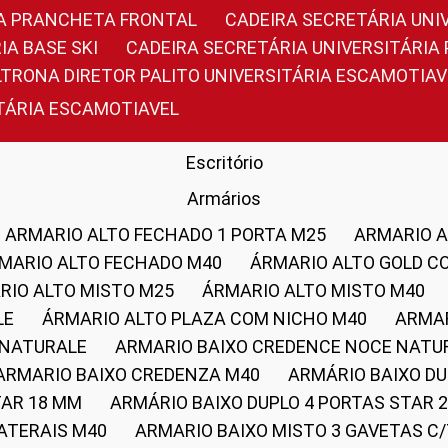
RIA PRANCHETA FRONTAL
CADEIRA SECRETÁRIA UNI
IA BASE SKI
CADEIRA SECRETÁRIA UNIVERSITÁRI
OLTRONA DIRETOR PALITO UNIVERSITÁRIA ESCAMOTIAV
ITÁRIA ESCAMOTIAVEL
Escritório
Armários
ARMARIO ALTO FECHADO 1 PORTA M25
ARMARIO 
RMARIO ALTO FECHADO M40
ÁRMARIO ALTO GOLD C
ARIO ALTO MISTO M25
ÁRMARIO ALTO MISTO M40
LE
ÁRMARIO ALTO PLAZA COM NICHO M40
ARMA
 NATURALE
ARMARIO BAIXO CREDENCE NOCE NATU
ARMARIO BAIXO CREDENZA M40
ARMÁRIO BAIXO D
TAR 18 MM
ARMÁRIO BAIXO DUPLO 4 PORTAS STAR
LATERAIS M40
ARMARIO BAIXO MISTO 3 GAVETAS 