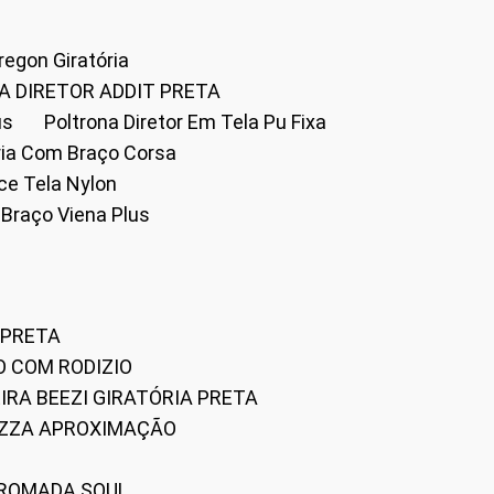
Oregon Giratória
A DIRETOR ADDIT PRETA
us
Poltrona Diretor Em Tela Pu Fixa
tória Com Braço Corsa
fice Tela Nylon
m Braço Viena Plus
 PRETA
O COM RODIZIO
EIRA BEEZI GIRATÓRIA PRETA
RIZZA APROXIMAÇÃO
CROMADA SOUL