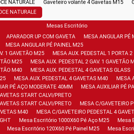
OCE NATURALE
Gaveteiro volante 4 Gavetas M15
NOCE NATURALE
Mesas Escritório
APARADOR UP COM GAVETA
MESA ANGULAR PÉ
MESA ANGULAR PÉ PAINEL M25
AV. 1 GAVETÃO M25
MESA AUX. PEDESTAL 1 PORTA 2
VETÃO M25
MESA AUX. PEDESTAL 2 GAV. 1 GAVETÃO 
VETÃO M40
MESA AUX. PEDESTAL 4 GAVETAS GLASS
M25
MESA AUX. PEDESTAL 4 GAVETAS M40
MESA
ILIAR PÉ AÇO MODERATE 40MM
MESA AUXILIAR PÉ 
GAVETAS START CALVI/PRETO
GAVETAS START CALVI/PRETO
MESA C/GAVETEIRO 
AVETAS M40
MESA C/GAVETEIRO PEDESTAL 4 GAVE
LIGHT
Mesa Escritório 1000X60 Pé Aço M25
Mesa
Mesa Escritório 120X60 Pé Painel M25
Mesa Esc