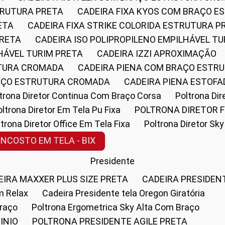
STRUTURA PRETA
CADEIRA FIXA KYOS COM BRAÇO 
ETA
CADEIRA FIXA STRIKE COLORIDA ESTRUTURA P
PRETA
CADEIRA ISO POLIPROPILENO EMPILHÁVEL T
LHÁVEL TURIM PRETA
CADEIRA IZZI APROXIMAÇÃO
UTURA CROMADA
CADEIRA PIENA COM BRAÇO ESTR
RAÇO ESTRUTURA CROMADA
CADEIRA PIENA ESTO
oltrona Diretor Continua Com Braço Corsa
Poltrona D
Poltrona Diretor Em Tela Pu Fixa
POLTRONA DIRETOR F
oltrona Diretor Office Em Tela Fixa
Poltrona Diretor S
ENCOSTO EM TELA - BIX
Presidente
DEIRA MAXXER PLUS SIZE PRETA
CADEIRA PRESIDEN
m Relax
Cadeira Presidente tela Oregon Giratória
Braço
Poltrona Ergometrica Sky Alta Com Braço
INIO
POLTRONA PRESIDENTE AGILE PRETA