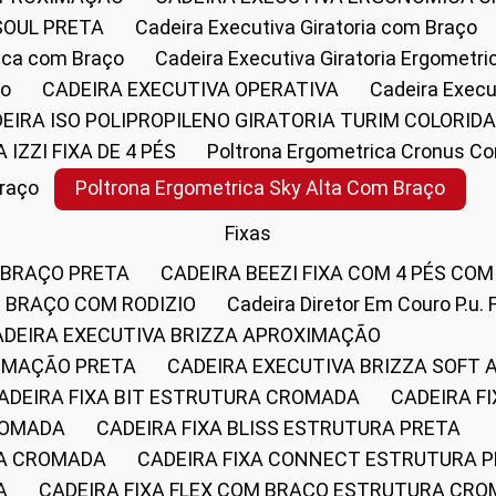
SOUL PRETA
Cadeira Executiva Giratoria com Braço
rica com Braço
Cadeira Executiva Giratoria Ergometr
ço
CADEIRA EXECUTIVA OPERATIVA
Cadeira Execu
DEIRA ISO POLIPROPILENO GIRATORIA TURIM COLORID
A IZZI FIXA DE 4 PÉS
Poltrona Ergometrica Cronus C
Braço
Poltrona Ergometrica Sky Alta Com Braço
Fixas
 BRAÇO PRETA
CADEIRA BEEZI FIXA COM 4 PÉS CO
OM BRAÇO COM RODIZIO
Cadeira Diretor Em Couro P.u. 
CADEIRA EXECUTIVA BRIZZA APROXIMAÇÃO
XIMAÇÃO PRETA
CADEIRA EXECUTIVA BRIZZA SOFT
CADEIRA FIXA BIT ESTRUTURA CROMADA
CADEIRA 
CROMADA
CADEIRA FIXA BLISS ESTRUTURA PRETA
RA CROMADA
CADEIRA FIXA CONNECT ESTRUTURA 
A
CADEIRA FIXA FLEX COM BRAÇO ESTRUTURA CR