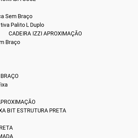
ica Sem Braço
tiva Palito L Duplo
A
CADEIRA IZZI APROXIMAÇÃO
om Braço
M BRAÇO
Fixa
 APROXIMAÇÃO
FIXA BIT ESTRUTURA PRETA
PRETA
OMADA