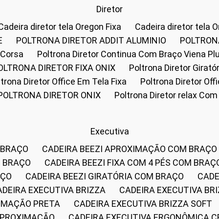
Diretor
Cadeira diretor tela Oregon Fixa
Cadeira diretor tela 
E
POLTRONA DIRETOR ADDIT ALUMINIO
POLTRON
 Corsa
Poltrona Diretor Continua Com Braço Viena Pl
POLTRONA DIRETOR FIXA ONIX
Poltrona Diretor Gira
oltrona Diretor Office Em Tela Fixa
Poltrona Diretor Of
POLTRONA DIRETOR ONIX
Poltrona Diretor relax Co
Executiva
 BRAÇO
CADEIRA BEEZI APROXIMAÇÃO COM BRAÇO
M BRAÇO
CADEIRA BEEZI FIXA COM 4 PÉS COM BRAÇ
AÇO
CADEIRA BEEZI GIRATÓRIA COM BRAÇO
CAD
CADEIRA EXECUTIVA BRIZZA
CADEIRA EXECUTIVA B
XIMAÇÃO PRETA
CADEIRA EXECUTIVA BRIZZA SOFT
 APROXIMAÇÃO
CADEIRA EXECUTIVA ERGONÔMICA 