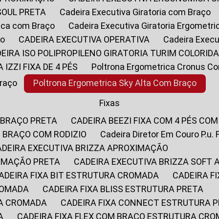
SOUL PRETA
Cadeira Executiva Giratoria com Braço
rica com Braço
Cadeira Executiva Giratoria Ergometr
ço
CADEIRA EXECUTIVA OPERATIVA
Cadeira Execu
DEIRA ISO POLIPROPILENO GIRATORIA TURIM COLORID
A IZZI FIXA DE 4 PÉS
Poltrona Ergometrica Cronus C
Braço
Poltrona Ergometrica Sky Alta Com Braço
Fixas
 BRAÇO PRETA
CADEIRA BEEZI FIXA COM 4 PÉS CO
OM BRAÇO COM RODIZIO
Cadeira Diretor Em Couro P.u. 
CADEIRA EXECUTIVA BRIZZA APROXIMAÇÃO
XIMAÇÃO PRETA
CADEIRA EXECUTIVA BRIZZA SOFT
CADEIRA FIXA BIT ESTRUTURA CROMADA
CADEIRA 
CROMADA
CADEIRA FIXA BLISS ESTRUTURA PRETA
RA CROMADA
CADEIRA FIXA CONNECT ESTRUTURA 
A
CADEIRA FIXA FLEX COM BRAÇO ESTRUTURA CR