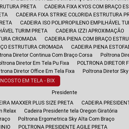
STRUTURA PRETA
CADEIRA FIXA KYOS COM BRAÇO 
ETA
CADEIRA FIXA STRIKE COLORIDA ESTRUTURA P
PRETA
CADEIRA ISO POLIPROPILENO EMPILHÁVEL T
LHÁVEL TURIM PRETA
CADEIRA IZZI APROXIMAÇÃO
UTURA CROMADA
CADEIRA PIENA COM BRAÇO ESTR
RAÇO ESTRUTURA CROMADA
CADEIRA PIENA ESTO
oltrona Diretor Continua Com Braço Corsa
Poltrona D
Poltrona Diretor Em Tela Pu Fixa
POLTRONA DIRETOR F
oltrona Diretor Office Em Tela Fixa
Poltrona Diretor S
ENCOSTO EM TELA - BIX
Presidente
DEIRA MAXXER PLUS SIZE PRETA
CADEIRA PRESIDEN
m Relax
Cadeira Presidente tela Oregon Giratória
Braço
Poltrona Ergometrica Sky Alta Com Braço
INIO
POLTRONA PRESIDENTE AGILE PRETA