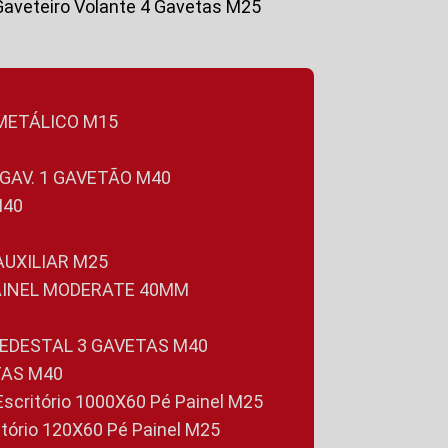
Gaveteiro Volante 4 Gavetas M25
 METÁLICO M15
 GAV. 1 GAVETÃO M40
M40
 AUXILIAR M25
PAINEL MODERATE 40MM
PEDESTAL 3 GAVETAS M40
TAS M40
 Escritório 1000X60 Pé Painel M25
ritório 120X60 Pé Painel M25