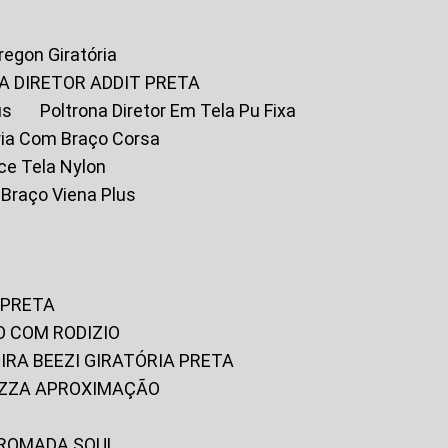
Oregon Giratória
A DIRETOR ADDIT PRETA
us
Poltrona Diretor Em Tela Pu Fixa
tória Com Braço Corsa
fice Tela Nylon
m Braço Viena Plus
 PRETA
O COM RODIZIO
EIRA BEEZI GIRATÓRIA PRETA
RIZZA APROXIMAÇÃO
CROMADA SOUL