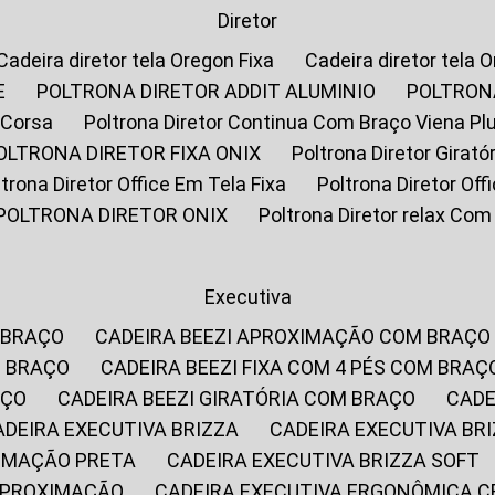
Diretor
Cadeira diretor tela Oregon Fixa
Cadeira diretor tela 
E
POLTRONA DIRETOR ADDIT ALUMINIO
POLTRON
 Corsa
Poltrona Diretor Continua Com Braço Viena Pl
POLTRONA DIRETOR FIXA ONIX
Poltrona Diretor Gira
oltrona Diretor Office Em Tela Fixa
Poltrona Diretor Of
POLTRONA DIRETOR ONIX
Poltrona Diretor relax Co
Executiva
 BRAÇO
CADEIRA BEEZI APROXIMAÇÃO COM BRAÇO
M BRAÇO
CADEIRA BEEZI FIXA COM 4 PÉS COM BRAÇ
AÇO
CADEIRA BEEZI GIRATÓRIA COM BRAÇO
CAD
CADEIRA EXECUTIVA BRIZZA
CADEIRA EXECUTIVA B
XIMAÇÃO PRETA
CADEIRA EXECUTIVA BRIZZA SOFT
 APROXIMAÇÃO
CADEIRA EXECUTIVA ERGONÔMICA 