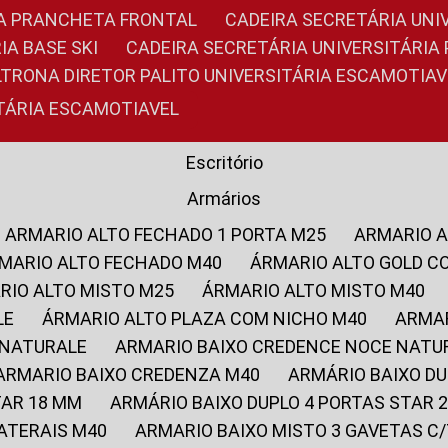
RIA PRANCHETA FRONTAL
CADEIRA SECRETÁRIA UNI
IA BASE SKI
CADEIRA SECRETÁRIA UNIVERSITÁRI
OLTRONA DIRETOR PALITO UNIVERSITÁRIA ESCAMOTIAV
ITÁRIA ESCAMOTIAVEL
Escritório
Armários
ARMARIO ALTO FECHADO 1 PORTA M25
ARMARIO 
RMARIO ALTO FECHADO M40
ÁRMARIO ALTO GOLD C
ARIO ALTO MISTO M25
ÁRMARIO ALTO MISTO M40
LE
ÁRMARIO ALTO PLAZA COM NICHO M40
ARMA
 NATURALE
ARMARIO BAIXO CREDENCE NOCE NATU
ARMARIO BAIXO CREDENZA M40
ARMÁRIO BAIXO D
TAR 18 MM
ARMÁRIO BAIXO DUPLO 4 PORTAS STAR
LATERAIS M40
ARMARIO BAIXO MISTO 3 GAVETAS 