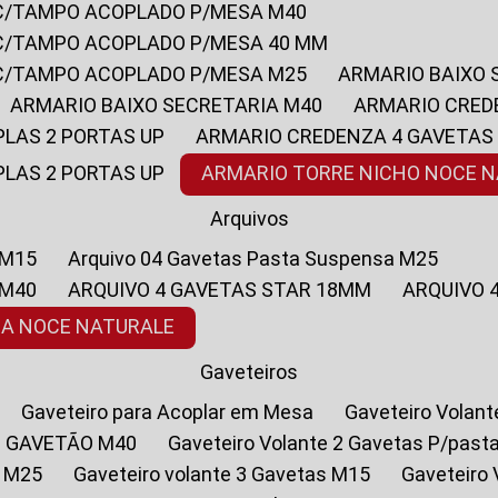
 C/TAMPO ACOPLADO P/MESA M40
 C/TAMPO ACOPLADO P/MESA 40 MM
 C/TAMPO ACOPLADO P/MESA M25
ARMARIO BAIXO
ARMARIO BAIXO SECRETARIA M40
ARMARIO CRED
PLAS 2 PORTAS UP
ARMARIO CREDENZA 4 GAVETAS
PLAS 2 PORTAS UP
ARMARIO TORRE NICHO NOCE 
Arquivos
 M15
Arquivo 04 Gavetas Pasta Suspensa M25
 M40
ARQUIVO 4 GAVETAS STAR 18MM
ARQUIVO
SA NOCE NATURALE
Gaveteiros
Gaveteiro para Acoplar em Mesa
Gaveteiro Volan
1 GAVETÃO M40
Gaveteiro Volante 2 Gavetas P/past
a M25
Gaveteiro volante 3 Gavetas M15
Gaveteir