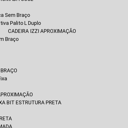
ica Sem Braço
tiva Palito L Duplo
A
CADEIRA IZZI APROXIMAÇÃO
om Braço
M BRAÇO
Fixa
 APROXIMAÇÃO
FIXA BIT ESTRUTURA PRETA
PRETA
OMADA