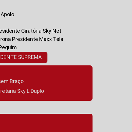
a Apolo
residente Giratória Sky Net
ltrona Presidente Maxx Tela
 Pequim
SIDENTE SUPREMA
a Sem Braço
cretaria Sky L Duplo