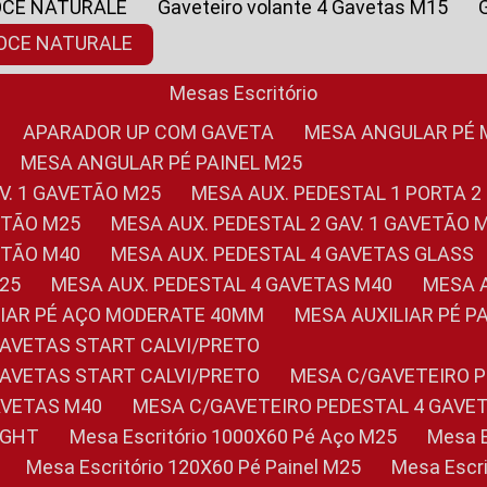
OCE NATURALE
Gaveteiro volante 4 Gavetas M15
NOCE NATURALE
Mesas Escritório
APARADOR UP COM GAVETA
MESA ANGULAR PÉ
MESA ANGULAR PÉ PAINEL M25
AV. 1 GAVETÃO M25
MESA AUX. PEDESTAL 1 PORTA 2
VETÃO M25
MESA AUX. PEDESTAL 2 GAV. 1 GAVETÃO 
VETÃO M40
MESA AUX. PEDESTAL 4 GAVETAS GLASS
M25
MESA AUX. PEDESTAL 4 GAVETAS M40
MESA
ILIAR PÉ AÇO MODERATE 40MM
MESA AUXILIAR PÉ 
GAVETAS START CALVI/PRETO
GAVETAS START CALVI/PRETO
MESA C/GAVETEIRO 
AVETAS M40
MESA C/GAVETEIRO PEDESTAL 4 GAVE
LIGHT
Mesa Escritório 1000X60 Pé Aço M25
Mesa
Mesa Escritório 120X60 Pé Painel M25
Mesa Esc