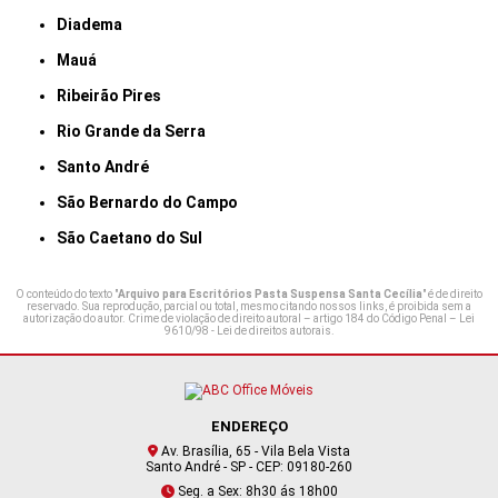
Diadema
Mauá
Ribeirão Pires
Rio Grande da Serra
Santo André
São Bernardo do Campo
São Caetano do Sul
O conteúdo do texto "
Arquivo para Escritórios Pasta Suspensa Santa Cecília
" é de direito
reservado. Sua reprodução, parcial ou total, mesmo citando nossos links, é proibida sem a
autorização do autor. Crime de violação de direito autoral – artigo 184 do Código Penal –
Lei
9610/98 - Lei de direitos autorais
.
ENDEREÇO
Av. Brasília, 65 - Vila Bela Vista
Santo André - SP - CEP: 09180-260
Seg. a Sex: 8h30 ás 18h00