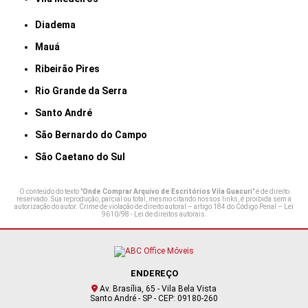
Diadema
Mauá
Ribeirão Pires
Rio Grande da Serra
Santo André
São Bernardo do Campo
São Caetano do Sul
O conteúdo do texto "
Onde Comprar Arquivo de Escritórios Vila Guacuri
" é de direito
reservado. Sua reprodução, parcial ou total, mesmo citando nossos links, é proibida sem a
autorização do autor. Crime de violação de direito autoral – artigo 184 do Código Penal –
Lei
9610/98 - Lei de direitos autorais
.
ENDEREÇO
Av. Brasília, 65 - Vila Bela Vista
Santo André - SP - CEP: 09180-260