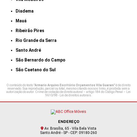
Diadema
Mauá
Ribeirão Pires
Rio Grande da Serra
Santo André
São Bernardo do Campo
São Caetano do Sul
O conteúdo do texto "
Armario Arquivo Escritório Orçamentos Vila Guarani
" é de direito
reservado. Sua reprodução, parcial ou total, mesmo citando nossos links, é proibida sem a
autorização do autor. Crime de violação de direito autoral – artigo 184 do Código Penal –
Lei
9610/98 - Lei de direitos autorais
.
ENDEREÇO
Av. Brasília, 65 - Vila Bela Vista
Santo André - SP - CEP: 09180-260