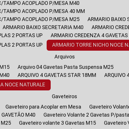
 C/TAMPO ACOPLADO P/MESA M40
 C/TAMPO ACOPLADO P/MESA 40 MM
 C/TAMPO ACOPLADO P/MESA M25
ARMARIO BAIXO
ARMARIO BAIXO SECRETARIA M40
ARMARIO CRED
PLAS 2 PORTAS UP
ARMARIO CREDENZA 4 GAVETAS
PLAS 2 PORTAS UP
ARMARIO TORRE NICHO NOCE 
Arquivos
 M15
Arquivo 04 Gavetas Pasta Suspensa M25
 M40
ARQUIVO 4 GAVETAS STAR 18MM
ARQUIVO
SA NOCE NATURALE
Gaveteiros
Gaveteiro para Acoplar em Mesa
Gaveteiro Volan
1 GAVETÃO M40
Gaveteiro Volante 2 Gavetas P/past
a M25
Gaveteiro volante 3 Gavetas M15
Gaveteir