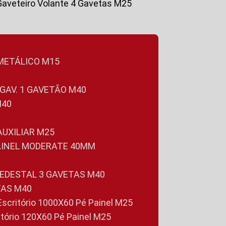
Gaveteiro Volante 4 Gavetas M25
 METÁLICO M15
 GAV. 1 GAVETÃO M40
M40
 AUXILIAR M25
PAINEL MODERATE 40MM
PEDESTAL 3 GAVETAS M40
TAS M40
 Escritório 1000X60 Pé Painel M25
ritório 120X60 Pé Painel M25