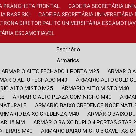
RIA PRANCHETA FRONTAL
CADEIRA SECRETÁRIA UNI
IA BASE SKI
CADEIRA SECRETÁRIA UNIVERSITÁRI
OLTRONA DIRETOR PALITO UNIVERSITÁRIA ESCAMOTIAV
ITÁRIA ESCAMOTIAVEL
Escritório
Armários
ARMARIO ALTO FECHADO 1 PORTA M25
ARMARIO 
RMARIO ALTO FECHADO M40
ÁRMARIO ALTO GOLD C
ARIO ALTO MISTO M25
ÁRMARIO ALTO MISTO M40
LE
ÁRMARIO ALTO PLAZA COM NICHO M40
ARMA
 NATURALE
ARMARIO BAIXO CREDENCE NOCE NATU
ARMARIO BAIXO CREDENZA M40
ARMÁRIO BAIXO D
TAR 18 MM
ARMÁRIO BAIXO DUPLO 4 PORTAS STAR
LATERAIS M40
ARMARIO BAIXO MISTO 3 GAVETAS 