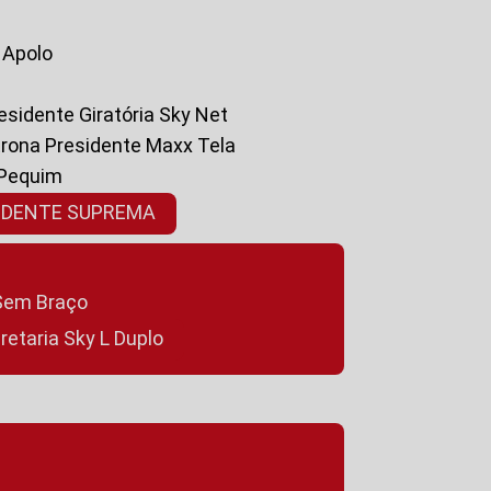
a Apolo
residente Giratória Sky Net
ltrona Presidente Maxx Tela
 Pequim
SIDENTE SUPREMA
a Sem Braço
cretaria Sky L Duplo