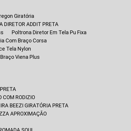
Oregon Giratória
A DIRETOR ADDIT PRETA
us
Poltrona Diretor Em Tela Pu Fixa
tória Com Braço Corsa
fice Tela Nylon
m Braço Viena Plus
 PRETA
O COM RODIZIO
EIRA BEEZI GIRATÓRIA PRETA
RIZZA APROXIMAÇÃO
CROMADA SOUL