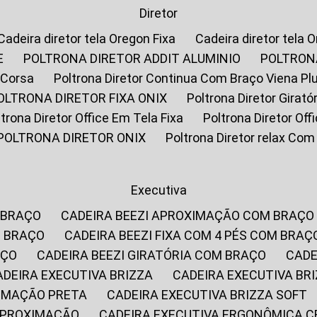
Diretor
Cadeira diretor tela Oregon Fixa
Cadeira diretor tela 
E
POLTRONA DIRETOR ADDIT ALUMINIO
POLTRON
 Corsa
Poltrona Diretor Continua Com Braço Viena Pl
POLTRONA DIRETOR FIXA ONIX
Poltrona Diretor Gira
oltrona Diretor Office Em Tela Fixa
Poltrona Diretor Of
POLTRONA DIRETOR ONIX
Poltrona Diretor relax Co
Executiva
 BRAÇO
CADEIRA BEEZI APROXIMAÇÃO COM BRAÇO
M BRAÇO
CADEIRA BEEZI FIXA COM 4 PÉS COM BRAÇ
AÇO
CADEIRA BEEZI GIRATÓRIA COM BRAÇO
CAD
CADEIRA EXECUTIVA BRIZZA
CADEIRA EXECUTIVA B
XIMAÇÃO PRETA
CADEIRA EXECUTIVA BRIZZA SOFT
 APROXIMAÇÃO
CADEIRA EXECUTIVA ERGONÔMICA 