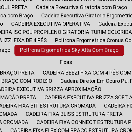
SOUL PRETA
Cadeira Executiva Giratoria com Braço
rica com Braço
Cadeira Executiva Giratoria Ergometr
ço
CADEIRA EXECUTIVA OPERATIVA
Cadeira Execu
DEIRA ISO POLIPROPILENO GIRATORIA TURIM COLORID
A IZZI FIXA DE 4 PÉS
Poltrona Ergometrica Cronus C
Braço
Poltrona Ergometrica Sky Alta Com Braço
Fixas
 BRAÇO PRETA
CADEIRA BEEZI FIXA COM 4 PÉS CO
OM BRAÇO COM RODIZIO
Cadeira Diretor Em Couro P.u. 
CADEIRA EXECUTIVA BRIZZA APROXIMAÇÃO
XIMAÇÃO PRETA
CADEIRA EXECUTIVA BRIZZA SOFT
CADEIRA FIXA BIT ESTRUTURA CROMADA
CADEIRA 
CROMADA
CADEIRA FIXA BLISS ESTRUTURA PRETA
RA CROMADA
CADEIRA FIXA CONNECT ESTRUTURA 
A
CADEIRA FIXA FLEX COM BRAÇO ESTRUTURA CR