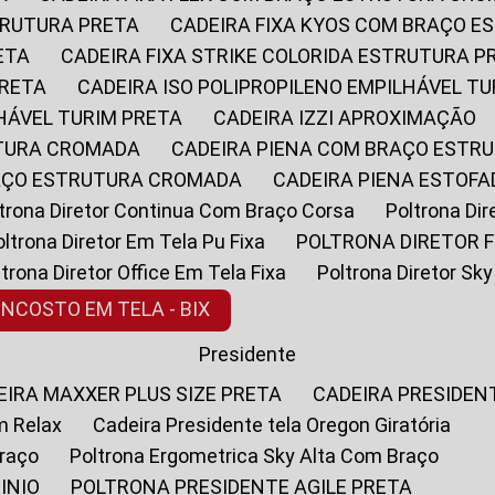
STRUTURA PRETA
CADEIRA FIXA KYOS COM BRAÇO 
ETA
CADEIRA FIXA STRIKE COLORIDA ESTRUTURA P
PRETA
CADEIRA ISO POLIPROPILENO EMPILHÁVEL T
LHÁVEL TURIM PRETA
CADEIRA IZZI APROXIMAÇÃO
UTURA CROMADA
CADEIRA PIENA COM BRAÇO ESTR
RAÇO ESTRUTURA CROMADA
CADEIRA PIENA ESTO
oltrona Diretor Continua Com Braço Corsa
Poltrona D
Poltrona Diretor Em Tela Pu Fixa
POLTRONA DIRETOR F
oltrona Diretor Office Em Tela Fixa
Poltrona Diretor S
ENCOSTO EM TELA - BIX
Presidente
DEIRA MAXXER PLUS SIZE PRETA
CADEIRA PRESIDEN
m Relax
Cadeira Presidente tela Oregon Giratória
Braço
Poltrona Ergometrica Sky Alta Com Braço
INIO
POLTRONA PRESIDENTE AGILE PRETA