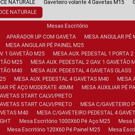
OCE NATURALE
Gaveteiro volante 4 Gavetas M15
NOCE NATURALE
Mesas Escritório
APARADOR UP COM GAVETA
MESA ANGULAR PÉ
MESA ANGULAR PÉ PAINEL M25
AV. 1 GAVETÃO M25
MESA AUX. PEDESTAL 1 PORTA 2
VETÃO M25
MESA AUX. PEDESTAL 2 GAV. 1 GAVETÃO 
VETÃO M40
MESA AUX. PEDESTAL 4 GAVETAS GLASS
M25
MESA AUX. PEDESTAL 4 GAVETAS M40
MESA
ILIAR PÉ AÇO MODERATE 40MM
MESA AUXILIAR PÉ 
GAVETAS START CALVI/PRETO
GAVETAS START CALVI/PRETO
MESA C/GAVETEIRO 
AVETAS M40
MESA C/GAVETEIRO PEDESTAL 4 GAVE
LIGHT
Mesa Escritório 1000X60 Pé Aço M25
Mesa
Mesa Escritório 120X60 Pé Painel M25
Mesa Esc