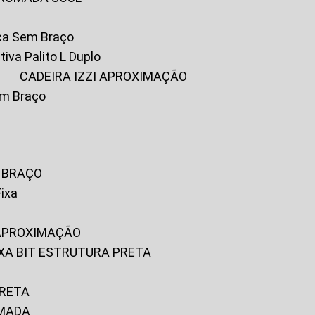
ica Sem Braço
tiva Palito L Duplo
A
CADEIRA IZZI APROXIMAÇÃO
om Braço
M BRAÇO
Fixa
 APROXIMAÇÃO
FIXA BIT ESTRUTURA PRETA
PRETA
OMADA