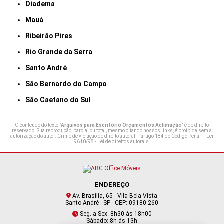
Diadema
Mauá
Ribeirão Pires
Rio Grande da Serra
Santo André
São Bernardo do Campo
São Caetano do Sul
O conteúdo do texto "
Arquivos para Escritório Orçamentos Aclimação
" é de direito
reservado. Sua reprodução, parcial ou total, mesmo citando nossos links, é proibida sem a
autorização do autor. Crime de violação de direito autoral – artigo 184 do Código Penal –
Lei
9610/98 - Lei de direitos autorais
.
ENDEREÇO
Av. Brasília, 65 - Vila Bela Vista
Santo André - SP - CEP: 09180-260
Seg. a Sex: 8h30 ás 18h00
Sábado: 8h ás 13h