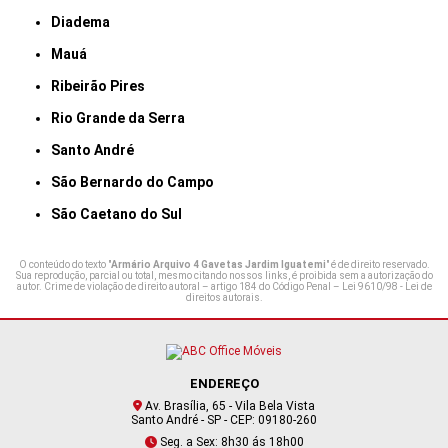
Diadema
Mauá
Ribeirão Pires
Rio Grande da Serra
Santo André
São Bernardo do Campo
São Caetano do Sul
O conteúdo do texto "
Armário Arquivo 4 Gavetas Jardim Iguatemi
" é de direito reservado.
Sua reprodução, parcial ou total, mesmo citando nossos links, é proibida sem a autorização do
autor. Crime de violação de direito autoral – artigo 184 do Código Penal –
Lei 9610/98 - Lei de
direitos autorais
.
ENDEREÇO
Av. Brasília, 65 - Vila Bela Vista
Santo André - SP - CEP: 09180-260
Seg. a Sex: 8h30 ás 18h00