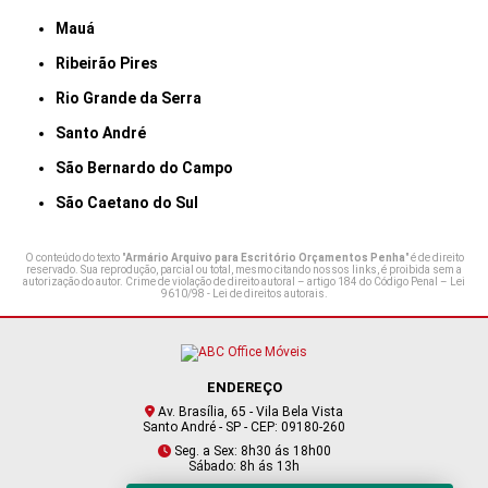
Mauá
Ribeirão Pires
Rio Grande da Serra
Santo André
São Bernardo do Campo
São Caetano do Sul
O conteúdo do texto "
Armário Arquivo para Escritório Orçamentos Penha
" é de direito
reservado. Sua reprodução, parcial ou total, mesmo citando nossos links, é proibida sem a
autorização do autor. Crime de violação de direito autoral – artigo 184 do Código Penal –
Lei
9610/98 - Lei de direitos autorais
.
ENDEREÇO
Av. Brasília, 65 - Vila Bela Vista
Santo André - SP - CEP: 09180-260
Seg. a Sex: 8h30 ás 18h00
Sábado: 8h ás 13h