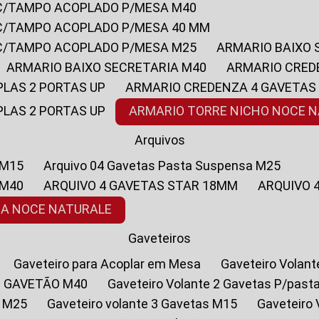
 C/TAMPO ACOPLADO P/MESA M40
 C/TAMPO ACOPLADO P/MESA 40 MM
 C/TAMPO ACOPLADO P/MESA M25
ARMARIO BAIXO
ARMARIO BAIXO SECRETARIA M40
ARMARIO CRED
PLAS 2 PORTAS UP
ARMARIO CREDENZA 4 GAVETAS
PLAS 2 PORTAS UP
ARMARIO TORRE NICHO NOCE 
Arquivos
 M15
Arquivo 04 Gavetas Pasta Suspensa M25
 M40
ARQUIVO 4 GAVETAS STAR 18MM
ARQUIVO
SA NOCE NATURALE
Gaveteiros
Gaveteiro para Acoplar em Mesa
Gaveteiro Volan
1 GAVETÃO M40
Gaveteiro Volante 2 Gavetas P/past
a M25
Gaveteiro volante 3 Gavetas M15
Gaveteir