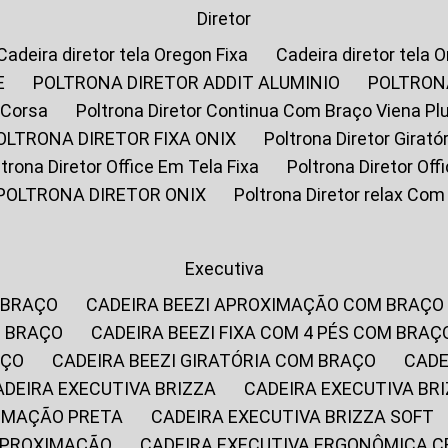
Diretor
Cadeira diretor tela Oregon Fixa
Cadeira diretor tela 
E
POLTRONA DIRETOR ADDIT ALUMINIO
POLTRON
 Corsa
Poltrona Diretor Continua Com Braço Viena Pl
POLTRONA DIRETOR FIXA ONIX
Poltrona Diretor Gira
oltrona Diretor Office Em Tela Fixa
Poltrona Diretor Of
POLTRONA DIRETOR ONIX
Poltrona Diretor relax Co
Executiva
 BRAÇO
CADEIRA BEEZI APROXIMAÇÃO COM BRAÇO
M BRAÇO
CADEIRA BEEZI FIXA COM 4 PÉS COM BRAÇ
AÇO
CADEIRA BEEZI GIRATÓRIA COM BRAÇO
CAD
CADEIRA EXECUTIVA BRIZZA
CADEIRA EXECUTIVA B
XIMAÇÃO PRETA
CADEIRA EXECUTIVA BRIZZA SOFT
 APROXIMAÇÃO
CADEIRA EXECUTIVA ERGONÔMICA 