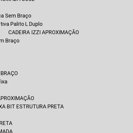
ica Sem Braço
tiva Palito L Duplo
A
CADEIRA IZZI APROXIMAÇÃO
om Braço
M BRAÇO
Fixa
 APROXIMAÇÃO
FIXA BIT ESTRUTURA PRETA
PRETA
OMADA