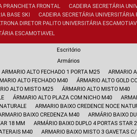
RIA PRANCHETA FRONTAL
CADEIRA SECRETÁRIA UNI
IA BASE SKI
CADEIRA SECRETÁRIA UNIVERSITÁRI
OLTRONA DIRETOR PALITO UNIVERSITÁRIA ESCAMOTIAV
ITÁRIA ESCAMOTIAVEL
Escritório
Armários
ARMARIO ALTO FECHADO 1 PORTA M25
ARMARIO 
RMARIO ALTO FECHADO M40
ÁRMARIO ALTO GOLD C
ARIO ALTO MISTO M25
ÁRMARIO ALTO MISTO M40
LE
ÁRMARIO ALTO PLAZA COM NICHO M40
ARMA
 NATURALE
ARMARIO BAIXO CREDENCE NOCE NATU
ARMARIO BAIXO CREDENZA M40
ARMÁRIO BAIXO D
TAR 18 MM
ARMÁRIO BAIXO DUPLO 4 PORTAS STAR
LATERAIS M40
ARMARIO BAIXO MISTO 3 GAVETAS 