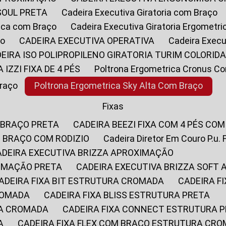
SOUL PRETA
Cadeira Executiva Giratoria com Braço
rica com Braço
Cadeira Executiva Giratoria Ergometr
ço
CADEIRA EXECUTIVA OPERATIVA
Cadeira Execu
DEIRA ISO POLIPROPILENO GIRATORIA TURIM COLORID
A IZZI FIXA DE 4 PÉS
Poltrona Ergometrica Cronus C
Braço
Poltrona Ergometrica Sky Alta Com Braço
Fixas
 BRAÇO PRETA
CADEIRA BEEZI FIXA COM 4 PÉS CO
OM BRAÇO COM RODIZIO
Cadeira Diretor Em Couro P.u. 
CADEIRA EXECUTIVA BRIZZA APROXIMAÇÃO
XIMAÇÃO PRETA
CADEIRA EXECUTIVA BRIZZA SOFT
CADEIRA FIXA BIT ESTRUTURA CROMADA
CADEIRA 
CROMADA
CADEIRA FIXA BLISS ESTRUTURA PRETA
RA CROMADA
CADEIRA FIXA CONNECT ESTRUTURA 
A
CADEIRA FIXA FLEX COM BRAÇO ESTRUTURA CR