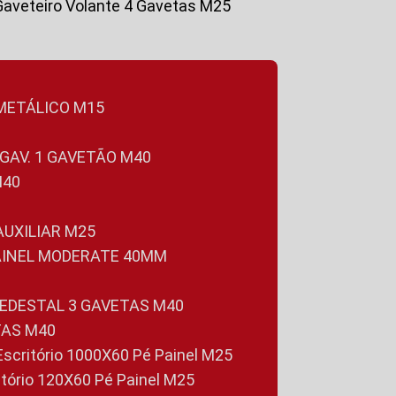
Gaveteiro Volante 4 Gavetas M25
 METÁLICO M15
 GAV. 1 GAVETÃO M40
M40
 AUXILIAR M25
PAINEL MODERATE 40MM
PEDESTAL 3 GAVETAS M40
TAS M40
 Escritório 1000X60 Pé Painel M25
ritório 120X60 Pé Painel M25