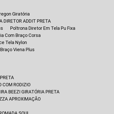
Oregon Giratória
A DIRETOR ADDIT PRETA
us
Poltrona Diretor Em Tela Pu Fixa
tória Com Braço Corsa
fice Tela Nylon
m Braço Viena Plus
 PRETA
O COM RODIZIO
EIRA BEEZI GIRATÓRIA PRETA
RIZZA APROXIMAÇÃO
CROMADA SOUL