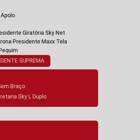
a Apolo
residente Giratória Sky Net
ltrona Presidente Maxx Tela
 Pequim
SIDENTE SUPREMA
a Sem Braço
cretaria Sky L Duplo