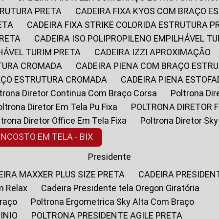
STRUTURA PRETA
CADEIRA FIXA KYOS COM BRAÇO 
ETA
CADEIRA FIXA STRIKE COLORIDA ESTRUTURA P
PRETA
CADEIRA ISO POLIPROPILENO EMPILHÁVEL T
LHÁVEL TURIM PRETA
CADEIRA IZZI APROXIMAÇÃO
UTURA CROMADA
CADEIRA PIENA COM BRAÇO ESTR
RAÇO ESTRUTURA CROMADA
CADEIRA PIENA ESTO
oltrona Diretor Continua Com Braço Corsa
Poltrona D
Poltrona Diretor Em Tela Pu Fixa
POLTRONA DIRETOR F
oltrona Diretor Office Em Tela Fixa
Poltrona Diretor S
ENCOSTO EM TELA - BIX
Presidente
DEIRA MAXXER PLUS SIZE PRETA
CADEIRA PRESIDEN
m Relax
Cadeira Presidente tela Oregon Giratória
Braço
Poltrona Ergometrica Sky Alta Com Braço
INIO
POLTRONA PRESIDENTE AGILE PRETA