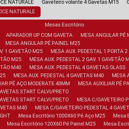
OCE NATURALE
Gaveteiro volante 4 Gavetas M15
NOCE NATURALE
Mesas Escritório
APARADOR UP COM GAVETA
MESA ANGULAR PÉ
MESA ANGULAR PÉ PAINEL M25
AV. 1 GAVETÃO M25
MESA AUX. PEDESTAL 1 PORTA 2
VETÃO M25
MESA AUX. PEDESTAL 2 GAV. 1 GAVETÃO 
VETÃO M40
MESA AUX. PEDESTAL 4 GAVETAS GLASS
M25
MESA AUX. PEDESTAL 4 GAVETAS M40
MESA
ILIAR PÉ AÇO MODERATE 40MM
MESA AUXILIAR PÉ 
GAVETAS START CALVI/PRETO
GAVETAS START CALVI/PRETO
MESA C/GAVETEIRO 
AVETAS M40
MESA C/GAVETEIRO PEDESTAL 4 GAVE
LIGHT
Mesa Escritório 1000X60 Pé Aço M25
Mesa
Mesa Escritório 120X60 Pé Painel M25
Mesa Esc