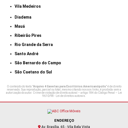
Vila Medeiros
Diadema
Mauá
Ribeirão Pires
Rio Grande da Serra
Santo André
São Bernardo do Campo
São Caetano do Sul
O conteúdo do texto "
Arquivo 4 Gavetas para Escritórios Americanópolis
" é de direito
reservado. Sua reprodução, parcial ou total, mesmo citando nossos links, é proibida sem a
autorização do autor. Crime de violação de direito autoral – artigo 184 do Código Penal –
Lei
9610/98 - Lei de direitos autorais
.
ENDEREÇO
Av. Brasília, 65 - Vila Bela Vista