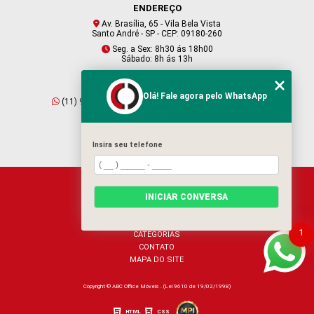
ENDEREÇO
Av. Brasília, 65 - Vila Bela Vista
Santo André - SP - CEP: 09180-260
Seg. a Sex: 8h30 ás 18h00
Sábado: 8h ás 13h
CONTATO
Olá! Fale agora pelo WhatsApp
(11) 95409-2229
(11) 4901-6045
vendas@abcofficemoveis.com.br
Insira seu telefone
HOME
INICIAR CONVERSA
SOBRE NÓS
PRODUTOS
BLOG
1
CATEGORIAS
CONTATO
MAPA DO SITE
Copyright © ABC Office Móveis . (Lei 9610 de 19/02/1998)
HTML
CSS