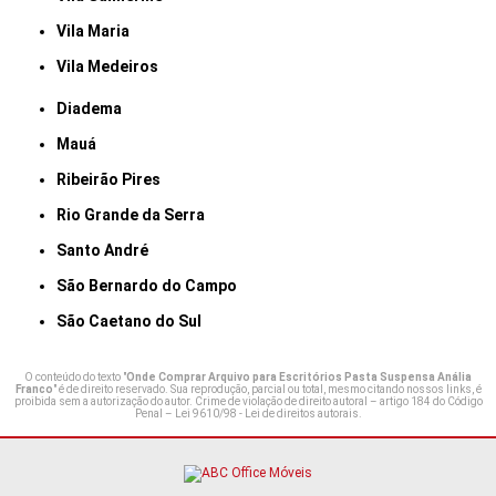
Vila Maria
Vila Medeiros
Diadema
Mauá
Ribeirão Pires
Rio Grande da Serra
Santo André
São Bernardo do Campo
São Caetano do Sul
O conteúdo do texto "
Onde Comprar Arquivo para Escritórios Pasta Suspensa Anália
Franco
" é de direito reservado. Sua reprodução, parcial ou total, mesmo citando nossos links, é
proibida sem a autorização do autor. Crime de violação de direito autoral – artigo 184 do Código
Penal –
Lei 9610/98 - Lei de direitos autorais
.