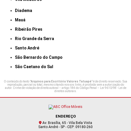
Diadema
Mauá
Ribeirão Pires
Rio Grande da Serra
Santo André
São Bernardo do Campo
São Caetano do Sul
O conteúdo do texto "
Arquivos para Escritório Valores Tatuapé
" é de direito reservado. Sua
reprodução, parcial ou total, mesmo citando nossos links, é proibida sem a autorização do
autor. Crime de violação de direito autoral – artigo 184 do Código Penal –
Lei 9610/98 - Lei de
direitos autorais
.
ENDEREÇO
Av. Brasília, 65 - Vila Bela Vista
Santo André - SP - CEP: 09180-260