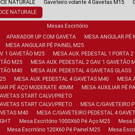
OCE NATURALE
Gaveteiro volante 4 Gavetas M15
NOCE NATURALE
Mesas Escritório
APARADOR UP COM GAVETA
MESA ANGULAR PÉ
MESA ANGULAR PÉ PAINEL M25
AV. 1 GAVETÃO M25
MESA AUX. PEDESTAL 1 PORTA 2
VETÃO M25
MESA AUX. PEDESTAL 2 GAV. 1 GAVETÃO 
VETÃO M40
MESA AUX. PEDESTAL 4 GAVETAS GLASS
M25
MESA AUX. PEDESTAL 4 GAVETAS M40
MESA
ILIAR PÉ AÇO MODERATE 40MM
MESA AUXILIAR PÉ 
GAVETAS START CALVI/PRETO
GAVETAS START CALVI/PRETO
MESA C/GAVETEIRO 
AVETAS M40
MESA C/GAVETEIRO PEDESTAL 4 GAVE
LIGHT
Mesa Escritório 1000X60 Pé Aço M25
Mesa
Mesa Escritório 120X60 Pé Painel M25
Mesa Esc