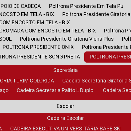
APOIO DE CABEÇA
Poltrona Presidente Em Tela Pu
NCOSTO EM TELA - BIX
Poltrona Presidente Giratori
COM ENCOSTO EM TELA - BIX
 CROMADA COM ENCOSTO EM TELA - BIX
Poltrona P
 SOUL
Poltrona Presidente Giratoria Viena Plus
Po
POLTRONA PRESIDENTE ONIX
Poltrona Presidente
LTRONA PRESIDENTE SONG PRETA
POLTRONA PRE
Secretária
TORIA TURIM COLORIDA
Cadeira Secretaria Giratori
raço
Cadeira Secretaria Palito L Duplo
Cadeira Se
Escolar
Cadeira Escolar
A
CADEIRA EXECUTIVA UNIVERSITÁRIA BASE SKI