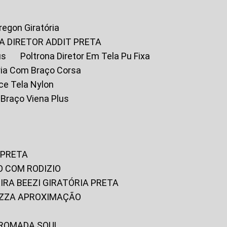
Oregon Giratória
A DIRETOR ADDIT PRETA
us
Poltrona Diretor Em Tela Pu Fixa
tória Com Braço Corsa
fice Tela Nylon
m Braço Viena Plus
 PRETA
O COM RODIZIO
EIRA BEEZI GIRATÓRIA PRETA
RIZZA APROXIMAÇÃO
CROMADA SOUL