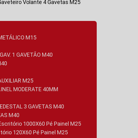
Gaveteiro Volante 4 Gavetas M25
 METÁLICO M15
 GAV. 1 GAVETÃO M40
M40
 AUXILIAR M25
PAINEL MODERATE 40MM
PEDESTAL 3 GAVETAS M40
TAS M40
 Escritório 1000X60 Pé Painel M25
ritório 120X60 Pé Painel M25