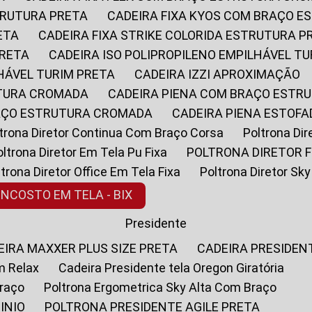
STRUTURA PRETA
CADEIRA FIXA KYOS COM BRAÇO 
ETA
CADEIRA FIXA STRIKE COLORIDA ESTRUTURA P
PRETA
CADEIRA ISO POLIPROPILENO EMPILHÁVEL T
LHÁVEL TURIM PRETA
CADEIRA IZZI APROXIMAÇÃO
UTURA CROMADA
CADEIRA PIENA COM BRAÇO ESTR
RAÇO ESTRUTURA CROMADA
CADEIRA PIENA ESTO
oltrona Diretor Continua Com Braço Corsa
Poltrona D
Poltrona Diretor Em Tela Pu Fixa
POLTRONA DIRETOR F
oltrona Diretor Office Em Tela Fixa
Poltrona Diretor S
ENCOSTO EM TELA - BIX
Presidente
DEIRA MAXXER PLUS SIZE PRETA
CADEIRA PRESIDEN
m Relax
Cadeira Presidente tela Oregon Giratória
Braço
Poltrona Ergometrica Sky Alta Com Braço
INIO
POLTRONA PRESIDENTE AGILE PRETA