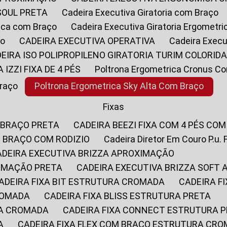
SOUL PRETA
Cadeira Executiva Giratoria com Braço
rica com Braço
Cadeira Executiva Giratoria Ergometr
ço
CADEIRA EXECUTIVA OPERATIVA
Cadeira Execu
DEIRA ISO POLIPROPILENO GIRATORIA TURIM COLORID
A IZZI FIXA DE 4 PÉS
Poltrona Ergometrica Cronus C
Braço
Poltrona Ergometrica Sky Alta Com Braço
Fixas
 BRAÇO PRETA
CADEIRA BEEZI FIXA COM 4 PÉS CO
OM BRAÇO COM RODIZIO
Cadeira Diretor Em Couro P.u. 
CADEIRA EXECUTIVA BRIZZA APROXIMAÇÃO
XIMAÇÃO PRETA
CADEIRA EXECUTIVA BRIZZA SOFT
CADEIRA FIXA BIT ESTRUTURA CROMADA
CADEIRA 
CROMADA
CADEIRA FIXA BLISS ESTRUTURA PRETA
RA CROMADA
CADEIRA FIXA CONNECT ESTRUTURA 
A
CADEIRA FIXA FLEX COM BRAÇO ESTRUTURA CR