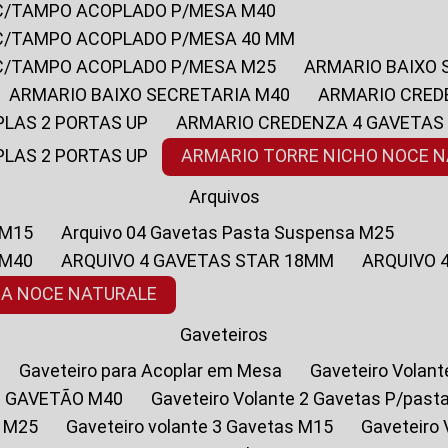
 C/TAMPO ACOPLADO P/MESA M40
 C/TAMPO ACOPLADO P/MESA 40 MM
 C/TAMPO ACOPLADO P/MESA M25
ARMARIO BAIXO
ARMARIO BAIXO SECRETARIA M40
ARMARIO CRED
PLAS 2 PORTAS UP
ARMARIO CREDENZA 4 GAVETAS
PLAS 2 PORTAS UP
ARMARIO TORRE NICHO NOCE 
Arquivos
 M15
Arquivo 04 Gavetas Pasta Suspensa M25
 M40
ARQUIVO 4 GAVETAS STAR 18MM
ARQUIVO
SA NOCE NATURALE
Gaveteiros
Gaveteiro para Acoplar em Mesa
Gaveteiro Volan
1 GAVETÃO M40
Gaveteiro Volante 2 Gavetas P/past
a M25
Gaveteiro volante 3 Gavetas M15
Gaveteir