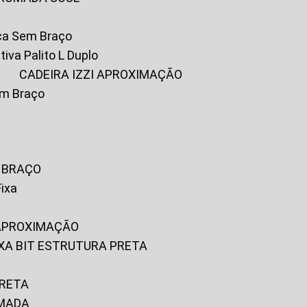
ica Sem Braço
tiva Palito L Duplo
A
CADEIRA IZZI APROXIMAÇÃO
om Braço
M BRAÇO
Fixa
 APROXIMAÇÃO
FIXA BIT ESTRUTURA PRETA
PRETA
OMADA