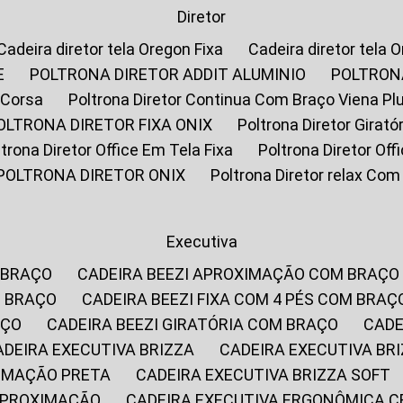
Diretor
Cadeira diretor tela Oregon Fixa
Cadeira diretor tela 
E
POLTRONA DIRETOR ADDIT ALUMINIO
POLTRON
 Corsa
Poltrona Diretor Continua Com Braço Viena Pl
POLTRONA DIRETOR FIXA ONIX
Poltrona Diretor Gira
oltrona Diretor Office Em Tela Fixa
Poltrona Diretor Of
POLTRONA DIRETOR ONIX
Poltrona Diretor relax Co
Executiva
 BRAÇO
CADEIRA BEEZI APROXIMAÇÃO COM BRAÇO
M BRAÇO
CADEIRA BEEZI FIXA COM 4 PÉS COM BRAÇ
AÇO
CADEIRA BEEZI GIRATÓRIA COM BRAÇO
CAD
CADEIRA EXECUTIVA BRIZZA
CADEIRA EXECUTIVA B
XIMAÇÃO PRETA
CADEIRA EXECUTIVA BRIZZA SOFT
 APROXIMAÇÃO
CADEIRA EXECUTIVA ERGONÔMICA 