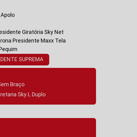
a Apolo
residente Giratória Sky Net
ltrona Presidente Maxx Tela
 Pequim
SIDENTE SUPREMA
a Sem Braço
cretaria Sky L Duplo