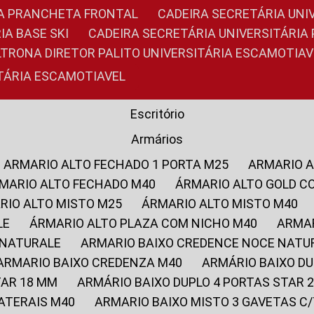
RIA PRANCHETA FRONTAL
CADEIRA SECRETÁRIA UNI
IA BASE SKI
CADEIRA SECRETÁRIA UNIVERSITÁRI
OLTRONA DIRETOR PALITO UNIVERSITÁRIA ESCAMOTIAV
ITÁRIA ESCAMOTIAVEL
Escritório
Armários
ARMARIO ALTO FECHADO 1 PORTA M25
ARMARIO 
RMARIO ALTO FECHADO M40
ÁRMARIO ALTO GOLD C
ARIO ALTO MISTO M25
ÁRMARIO ALTO MISTO M40
LE
ÁRMARIO ALTO PLAZA COM NICHO M40
ARMA
 NATURALE
ARMARIO BAIXO CREDENCE NOCE NATU
ARMARIO BAIXO CREDENZA M40
ARMÁRIO BAIXO D
TAR 18 MM
ARMÁRIO BAIXO DUPLO 4 PORTAS STAR
LATERAIS M40
ARMARIO BAIXO MISTO 3 GAVETAS 