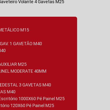
Gaveteiro Volante 4 Gavetas M25
 METÁLICO M15
 GAV. 1 GAVETÃO M40
M40
 AUXILIAR M25
PAINEL MODERATE 40MM
PEDESTAL 3 GAVETAS M40
TAS M40
 Escritório 1000X60 Pé Painel M25
ritório 120X60 Pé Painel M25