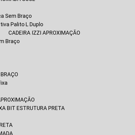
ica Sem Braço
tiva Palito L Duplo
A
CADEIRA IZZI APROXIMAÇÃO
om Braço
M BRAÇO
Fixa
 APROXIMAÇÃO
FIXA BIT ESTRUTURA PRETA
PRETA
OMADA