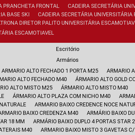
RIA PRANCHETA FRONTAL
CADEIRA SECRETÁRIA UNI
IA BASE SKI
CADEIRA SECRETÁRIA UNIVERSITÁRI
OLTRONA DIRETOR PALITO UNIVERSITÁRIA ESCAMOTIAV
ITÁRIA ESCAMOTIAVEL
Escritório
Armários
ARMARIO ALTO FECHADO 1 PORTA M25
ARMARIO 
RMARIO ALTO FECHADO M40
ÁRMARIO ALTO GOLD C
ARIO ALTO MISTO M25
ÁRMARIO ALTO MISTO M40
LE
ÁRMARIO ALTO PLAZA COM NICHO M40
ARMA
 NATURALE
ARMARIO BAIXO CREDENCE NOCE NATU
ARMARIO BAIXO CREDENZA M40
ARMÁRIO BAIXO D
TAR 18 MM
ARMÁRIO BAIXO DUPLO 4 PORTAS STAR
LATERAIS M40
ARMARIO BAIXO MISTO 3 GAVETAS 