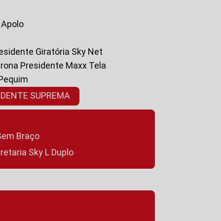
a Apolo
residente Giratória Sky Net
ltrona Presidente Maxx Tela
 Pequim
SIDENTE SUPREMA
a Sem Braço
cretaria Sky L Duplo