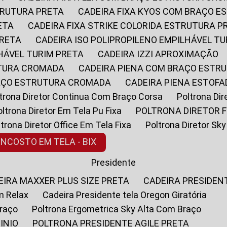
STRUTURA PRETA
CADEIRA FIXA KYOS COM BRAÇO 
ETA
CADEIRA FIXA STRIKE COLORIDA ESTRUTURA P
PRETA
CADEIRA ISO POLIPROPILENO EMPILHÁVEL T
LHÁVEL TURIM PRETA
CADEIRA IZZI APROXIMAÇÃO
UTURA CROMADA
CADEIRA PIENA COM BRAÇO ESTR
RAÇO ESTRUTURA CROMADA
CADEIRA PIENA ESTO
oltrona Diretor Continua Com Braço Corsa
Poltrona D
Poltrona Diretor Em Tela Pu Fixa
POLTRONA DIRETOR F
oltrona Diretor Office Em Tela Fixa
Poltrona Diretor S
ENCOSTO EM TELA - BIX
Presidente
DEIRA MAXXER PLUS SIZE PRETA
CADEIRA PRESIDEN
m Relax
Cadeira Presidente tela Oregon Giratória
Braço
Poltrona Ergometrica Sky Alta Com Braço
INIO
POLTRONA PRESIDENTE AGILE PRETA