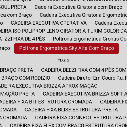
SOUL PRETA
Cadeira Executiva Giratoria com Braço
rica com Braço
Cadeira Executiva Giratoria Ergometr
ço
CADEIRA EXECUTIVA OPERATIVA
Cadeira Execu
DEIRA ISO POLIPROPILENO GIRATORIA TURIM COLORID
A IZZI FIXA DE 4 PÉS
Poltrona Ergometrica Cronus C
Braço
Poltrona Ergometrica Sky Alta Com Braço
Fixas
 BRAÇO PRETA
CADEIRA BEEZI FIXA COM 4 PÉS CO
OM BRAÇO COM RODIZIO
Cadeira Diretor Em Couro P.u. 
CADEIRA EXECUTIVA BRIZZA APROXIMAÇÃO
XIMAÇÃO PRETA
CADEIRA EXECUTIVA BRIZZA SOFT
CADEIRA FIXA BIT ESTRUTURA CROMADA
CADEIRA 
CROMADA
CADEIRA FIXA BLISS ESTRUTURA PRETA
RA CROMADA
CADEIRA FIXA CONNECT ESTRUTURA 
A
CADEIRA FIXA FLEX COM BRAÇO ESTRUTURA CR