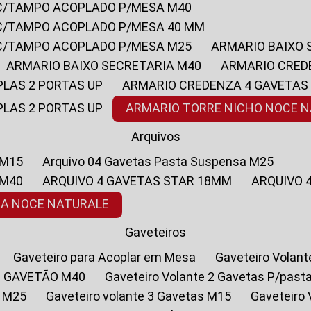
 C/TAMPO ACOPLADO P/MESA M40
 C/TAMPO ACOPLADO P/MESA 40 MM
 C/TAMPO ACOPLADO P/MESA M25
ARMARIO BAIXO
ARMARIO BAIXO SECRETARIA M40
ARMARIO CRED
PLAS 2 PORTAS UP
ARMARIO CREDENZA 4 GAVETAS
PLAS 2 PORTAS UP
ARMARIO TORRE NICHO NOCE 
Arquivos
 M15
Arquivo 04 Gavetas Pasta Suspensa M25
 M40
ARQUIVO 4 GAVETAS STAR 18MM
ARQUIVO
SA NOCE NATURALE
Gaveteiros
Gaveteiro para Acoplar em Mesa
Gaveteiro Volan
1 GAVETÃO M40
Gaveteiro Volante 2 Gavetas P/past
a M25
Gaveteiro volante 3 Gavetas M15
Gaveteir