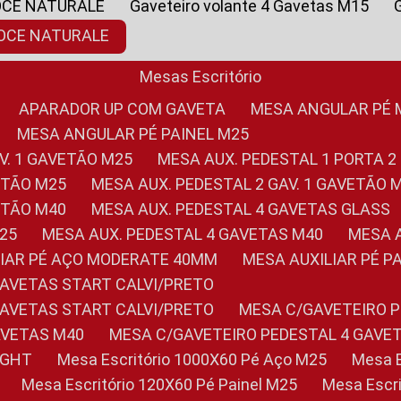
OCE NATURALE
Gaveteiro volante 4 Gavetas M15
NOCE NATURALE
Mesas Escritório
APARADOR UP COM GAVETA
MESA ANGULAR PÉ
MESA ANGULAR PÉ PAINEL M25
AV. 1 GAVETÃO M25
MESA AUX. PEDESTAL 1 PORTA 2
VETÃO M25
MESA AUX. PEDESTAL 2 GAV. 1 GAVETÃO 
VETÃO M40
MESA AUX. PEDESTAL 4 GAVETAS GLASS
M25
MESA AUX. PEDESTAL 4 GAVETAS M40
MESA
ILIAR PÉ AÇO MODERATE 40MM
MESA AUXILIAR PÉ 
GAVETAS START CALVI/PRETO
GAVETAS START CALVI/PRETO
MESA C/GAVETEIRO 
AVETAS M40
MESA C/GAVETEIRO PEDESTAL 4 GAVE
LIGHT
Mesa Escritório 1000X60 Pé Aço M25
Mesa
Mesa Escritório 120X60 Pé Painel M25
Mesa Esc