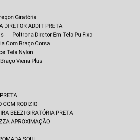
Oregon Giratória
A DIRETOR ADDIT PRETA
us
Poltrona Diretor Em Tela Pu Fixa
tória Com Braço Corsa
fice Tela Nylon
m Braço Viena Plus
 PRETA
O COM RODIZIO
EIRA BEEZI GIRATÓRIA PRETA
RIZZA APROXIMAÇÃO
CROMADA SOUL