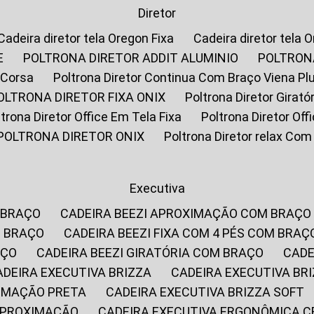
Diretor
Cadeira diretor tela Oregon Fixa
Cadeira diretor tela 
E
POLTRONA DIRETOR ADDIT ALUMINIO
POLTRON
 Corsa
Poltrona Diretor Continua Com Braço Viena Pl
POLTRONA DIRETOR FIXA ONIX
Poltrona Diretor Gira
oltrona Diretor Office Em Tela Fixa
Poltrona Diretor Of
POLTRONA DIRETOR ONIX
Poltrona Diretor relax Co
Executiva
 BRAÇO
CADEIRA BEEZI APROXIMAÇÃO COM BRAÇO
M BRAÇO
CADEIRA BEEZI FIXA COM 4 PÉS COM BRAÇ
AÇO
CADEIRA BEEZI GIRATÓRIA COM BRAÇO
CAD
CADEIRA EXECUTIVA BRIZZA
CADEIRA EXECUTIVA B
XIMAÇÃO PRETA
CADEIRA EXECUTIVA BRIZZA SOFT
 APROXIMAÇÃO
CADEIRA EXECUTIVA ERGONÔMICA 