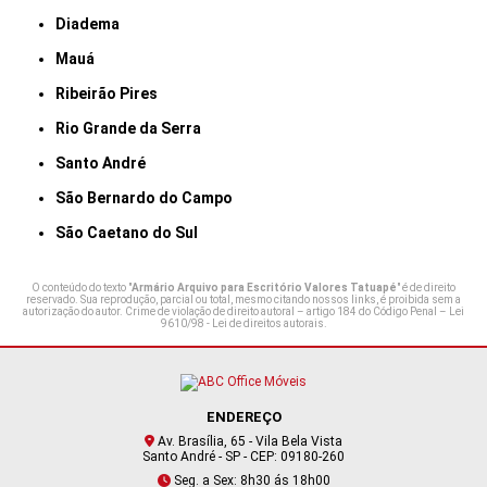
Diadema
Mauá
Ribeirão Pires
Rio Grande da Serra
Santo André
São Bernardo do Campo
São Caetano do Sul
O conteúdo do texto "
Armário Arquivo para Escritório Valores Tatuapé
" é de direito
reservado. Sua reprodução, parcial ou total, mesmo citando nossos links, é proibida sem a
autorização do autor. Crime de violação de direito autoral – artigo 184 do Código Penal –
Lei
9610/98 - Lei de direitos autorais
.
ENDEREÇO
Av. Brasília, 65 - Vila Bela Vista
Santo André - SP - CEP: 09180-260
Seg. a Sex: 8h30 ás 18h00