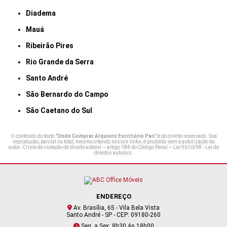
Diadema
Mauá
Ribeirão Pires
Rio Grande da Serra
Santo André
São Bernardo do Campo
São Caetano do Sul
O conteúdo do texto "
Onde Comprar Arquivos Escritório Pari
" é de direito reservado. Sua
reprodução, parcial ou total, mesmo citando nossos links, é proibida sem a autorização do
autor. Crime de violação de direito autoral – artigo 184 do Código Penal –
Lei 9610/98 - Lei de
direitos autorais
.
ENDEREÇO
Av. Brasília, 65 - Vila Bela Vista
Santo André - SP - CEP: 09180-260
Seg. a Sex: 8h30 ás 18h00