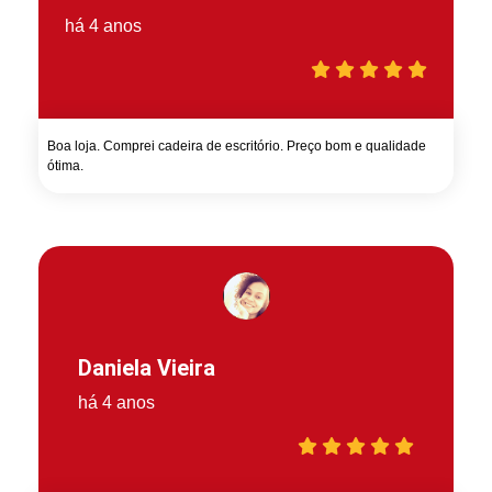
há 4 anos
Boa loja. Comprei cadeira de escritório. Preço bom e qualidade
ótima.
Daniela Vieira
há 4 anos