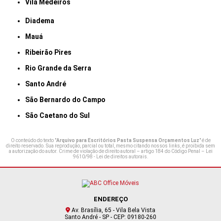
Vila Medeiros
Diadema
Mauá
Ribeirão Pires
Rio Grande da Serra
Santo André
São Bernardo do Campo
São Caetano do Sul
O conteúdo do texto "
Arquivo para Escritórios Pasta Suspensa Orçamentos Luz
" é de
direito reservado. Sua reprodução, parcial ou total, mesmo citando nossos links, é proibida sem
a autorização do autor. Crime de violação de direito autoral – artigo 184 do Código Penal –
Lei
9610/98 - Lei de direitos autorais
.
ENDEREÇO
Av. Brasília, 65 - Vila Bela Vista
Santo André - SP - CEP: 09180-260