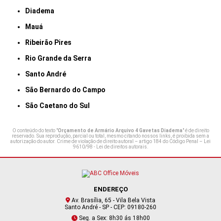
Diadema
Mauá
Ribeirão Pires
Rio Grande da Serra
Santo André
São Bernardo do Campo
São Caetano do Sul
O conteúdo do texto "
Orçamento de Armário Arquivo 4 Gavetas Diadema
" é de direito
reservado. Sua reprodução, parcial ou total, mesmo citando nossos links, é proibida sem a
autorização do autor. Crime de violação de direito autoral – artigo 184 do Código Penal –
Lei
9610/98 - Lei de direitos autorais
.
ENDEREÇO
Av. Brasília, 65 - Vila Bela Vista
Santo André - SP - CEP: 09180-260
Seg. a Sex: 8h30 ás 18h00