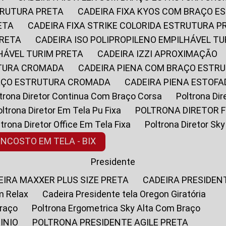
STRUTURA PRETA
CADEIRA FIXA KYOS COM BRAÇO 
ETA
CADEIRA FIXA STRIKE COLORIDA ESTRUTURA P
PRETA
CADEIRA ISO POLIPROPILENO EMPILHÁVEL T
LHÁVEL TURIM PRETA
CADEIRA IZZI APROXIMAÇÃO
UTURA CROMADA
CADEIRA PIENA COM BRAÇO ESTR
RAÇO ESTRUTURA CROMADA
CADEIRA PIENA ESTO
oltrona Diretor Continua Com Braço Corsa
Poltrona D
Poltrona Diretor Em Tela Pu Fixa
POLTRONA DIRETOR F
oltrona Diretor Office Em Tela Fixa
Poltrona Diretor S
ENCOSTO EM TELA - BIX
Presidente
DEIRA MAXXER PLUS SIZE PRETA
CADEIRA PRESIDEN
m Relax
Cadeira Presidente tela Oregon Giratória
Braço
Poltrona Ergometrica Sky Alta Com Braço
INIO
POLTRONA PRESIDENTE AGILE PRETA