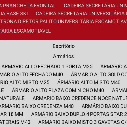
RIA PRANCHETA FRONTAL
CADEIRA SECRETÁRIA UNI
IA BASE SKI
CADEIRA SECRETÁRIA UNIVERSITÁRI
OLTRONA DIRETOR PALITO UNIVERSITÁRIA ESCAMOTIAV
ITÁRIA ESCAMOTIAVEL
Escritório
Armários
ARMARIO ALTO FECHADO 1 PORTA M25
ARMARIO 
RMARIO ALTO FECHADO M40
ÁRMARIO ALTO GOLD C
ARIO ALTO MISTO M25
ÁRMARIO ALTO MISTO M40
LE
ÁRMARIO ALTO PLAZA COM NICHO M40
ARMA
 NATURALE
ARMARIO BAIXO CREDENCE NOCE NATU
ARMARIO BAIXO CREDENZA M40
ARMÁRIO BAIXO D
TAR 18 MM
ARMÁRIO BAIXO DUPLO 4 PORTAS STAR
LATERAIS M40
ARMARIO BAIXO MISTO 3 GAVETAS 