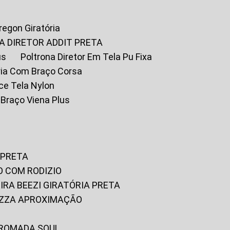
Oregon Giratória
A DIRETOR ADDIT PRETA
us
Poltrona Diretor Em Tela Pu Fixa
tória Com Braço Corsa
fice Tela Nylon
m Braço Viena Plus
 PRETA
O COM RODIZIO
EIRA BEEZI GIRATÓRIA PRETA
RIZZA APROXIMAÇÃO
CROMADA SOUL