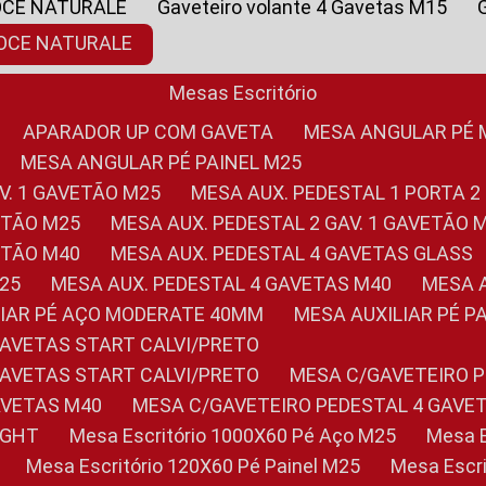
OCE NATURALE
Gaveteiro volante 4 Gavetas M15
NOCE NATURALE
Mesas Escritório
APARADOR UP COM GAVETA
MESA ANGULAR PÉ
MESA ANGULAR PÉ PAINEL M25
AV. 1 GAVETÃO M25
MESA AUX. PEDESTAL 1 PORTA 2
VETÃO M25
MESA AUX. PEDESTAL 2 GAV. 1 GAVETÃO 
VETÃO M40
MESA AUX. PEDESTAL 4 GAVETAS GLASS
M25
MESA AUX. PEDESTAL 4 GAVETAS M40
MESA
ILIAR PÉ AÇO MODERATE 40MM
MESA AUXILIAR PÉ 
GAVETAS START CALVI/PRETO
GAVETAS START CALVI/PRETO
MESA C/GAVETEIRO 
AVETAS M40
MESA C/GAVETEIRO PEDESTAL 4 GAVE
LIGHT
Mesa Escritório 1000X60 Pé Aço M25
Mesa
Mesa Escritório 120X60 Pé Painel M25
Mesa Esc