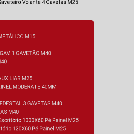
Gaveteiro Volante 4 Gavetas M25
 METÁLICO M15
 GAV. 1 GAVETÃO M40
M40
 AUXILIAR M25
PAINEL MODERATE 40MM
PEDESTAL 3 GAVETAS M40
TAS M40
 Escritório 1000X60 Pé Painel M25
ritório 120X60 Pé Painel M25