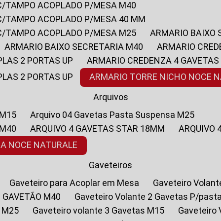
 C/TAMPO ACOPLADO P/MESA M40
 C/TAMPO ACOPLADO P/MESA 40 MM
 C/TAMPO ACOPLADO P/MESA M25
ARMARIO BAIXO
ARMARIO BAIXO SECRETARIA M40
ARMARIO CRED
PLAS 2 PORTAS UP
ARMARIO CREDENZA 4 GAVETAS
PLAS 2 PORTAS UP
ARMARIO TORRE NICHO NOCE 
Arquivos
 M15
Arquivo 04 Gavetas Pasta Suspensa M25
 M40
ARQUIVO 4 GAVETAS STAR 18MM
ARQUIVO
SA NOCE NATURALE
Gaveteiros
Gaveteiro para Acoplar em Mesa
Gaveteiro Volan
1 GAVETÃO M40
Gaveteiro Volante 2 Gavetas P/past
a M25
Gaveteiro volante 3 Gavetas M15
Gaveteir