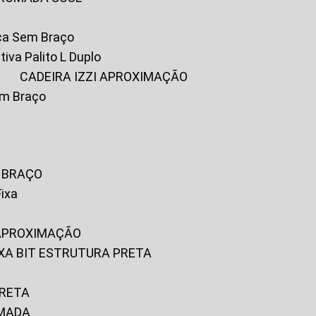
ica Sem Braço
tiva Palito L Duplo
A
CADEIRA IZZI APROXIMAÇÃO
om Braço
M BRAÇO
Fixa
 APROXIMAÇÃO
FIXA BIT ESTRUTURA PRETA
PRETA
OMADA