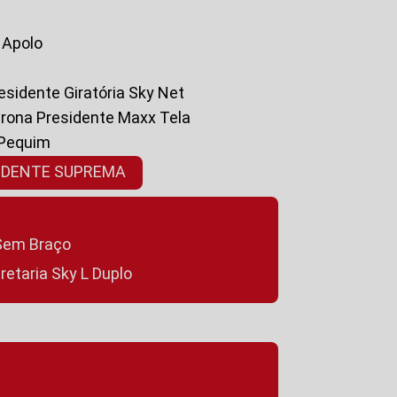
a Apolo
residente Giratória Sky Net
ltrona Presidente Maxx Tela
 Pequim
SIDENTE SUPREMA
a Sem Braço
cretaria Sky L Duplo