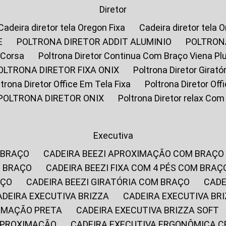
Diretor
Cadeira diretor tela Oregon Fixa
Cadeira diretor tela 
E
POLTRONA DIRETOR ADDIT ALUMINIO
POLTRON
 Corsa
Poltrona Diretor Continua Com Braço Viena Pl
POLTRONA DIRETOR FIXA ONIX
Poltrona Diretor Gira
oltrona Diretor Office Em Tela Fixa
Poltrona Diretor Of
POLTRONA DIRETOR ONIX
Poltrona Diretor relax Co
Executiva
 BRAÇO
CADEIRA BEEZI APROXIMAÇÃO COM BRAÇO
M BRAÇO
CADEIRA BEEZI FIXA COM 4 PÉS COM BRAÇ
AÇO
CADEIRA BEEZI GIRATÓRIA COM BRAÇO
CAD
CADEIRA EXECUTIVA BRIZZA
CADEIRA EXECUTIVA B
XIMAÇÃO PRETA
CADEIRA EXECUTIVA BRIZZA SOFT
 APROXIMAÇÃO
CADEIRA EXECUTIVA ERGONÔMICA 