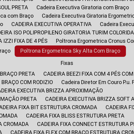
SOUL PRETA
Cadeira Executiva Giratoria com Braço
rica com Braço
Cadeira Executiva Giratoria Ergometr
ço
CADEIRA EXECUTIVA OPERATIVA
Cadeira Execu
DEIRA ISO POLIPROPILENO GIRATORIA TURIM COLORID
A IZZI FIXA DE 4 PÉS
Poltrona Ergometrica Cronus C
Braço
Poltrona Ergometrica Sky Alta Com Braço
Fixas
 BRAÇO PRETA
CADEIRA BEEZI FIXA COM 4 PÉS CO
OM BRAÇO COM RODIZIO
Cadeira Diretor Em Couro P.u. 
CADEIRA EXECUTIVA BRIZZA APROXIMAÇÃO
XIMAÇÃO PRETA
CADEIRA EXECUTIVA BRIZZA SOFT
CADEIRA FIXA BIT ESTRUTURA CROMADA
CADEIRA 
CROMADA
CADEIRA FIXA BLISS ESTRUTURA PRETA
RA CROMADA
CADEIRA FIXA CONNECT ESTRUTURA 
A
CADEIRA FIXA FLEX COM BRAÇO ESTRUTURA CR