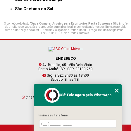
São Caetano do Sul
O conteúdo do texto "
Onde Comprar Arquivo para Escritórios Pasta Suspensa Glicério
" é
de direito reservado. Sua reprodução, parcial ou total, mesmo citando nossos links, é proibida
sem a autorização do autor. Crime de violação de direito autoral – artigo 184 do Código Penal –
Lei 9610/98 - Lei de direitos autorais
.
ENDEREÇO
Av. Brasília, 65 - Vila Bela Vista
Santo André - SP - CEP: 09180-260
Seg. a Sex: 8h30 ás 18h00
Sábado: 8h ás 13h
CONTATO
Olá! Fale agora pelo WhatsApp
(11) 95409-2229
(11) 4901-6045
vendas@abcofficemoveis.com.br
Insira seu telefone