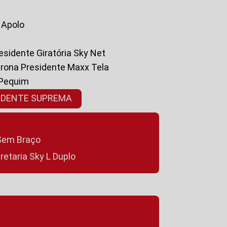
a Apolo
residente Giratória Sky Net
ltrona Presidente Maxx Tela
 Pequim
SIDENTE SUPREMA
a Sem Braço
cretaria Sky L Duplo