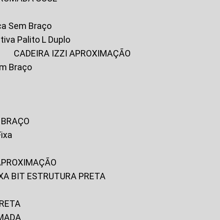
ica Sem Braço
tiva Palito L Duplo
A
CADEIRA IZZI APROXIMAÇÃO
om Braço
M BRAÇO
Fixa
 APROXIMAÇÃO
FIXA BIT ESTRUTURA PRETA
PRETA
OMADA