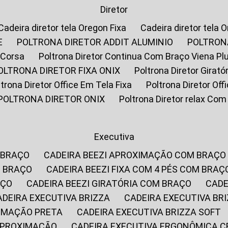
Diretor
Cadeira diretor tela Oregon Fixa
Cadeira diretor tela 
E
POLTRONA DIRETOR ADDIT ALUMINIO
POLTRON
 Corsa
Poltrona Diretor Continua Com Braço Viena Pl
POLTRONA DIRETOR FIXA ONIX
Poltrona Diretor Gira
oltrona Diretor Office Em Tela Fixa
Poltrona Diretor Of
POLTRONA DIRETOR ONIX
Poltrona Diretor relax Co
Executiva
 BRAÇO
CADEIRA BEEZI APROXIMAÇÃO COM BRAÇO
M BRAÇO
CADEIRA BEEZI FIXA COM 4 PÉS COM BRAÇ
AÇO
CADEIRA BEEZI GIRATÓRIA COM BRAÇO
CAD
CADEIRA EXECUTIVA BRIZZA
CADEIRA EXECUTIVA B
XIMAÇÃO PRETA
CADEIRA EXECUTIVA BRIZZA SOFT
 APROXIMAÇÃO
CADEIRA EXECUTIVA ERGONÔMICA 