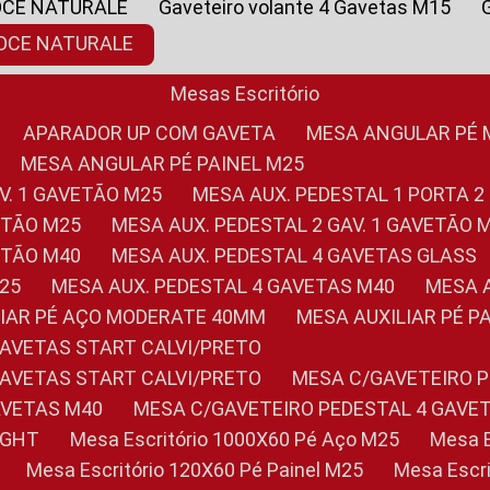
OCE NATURALE
Gaveteiro volante 4 Gavetas M15
NOCE NATURALE
Mesas Escritório
APARADOR UP COM GAVETA
MESA ANGULAR PÉ
MESA ANGULAR PÉ PAINEL M25
AV. 1 GAVETÃO M25
MESA AUX. PEDESTAL 1 PORTA 2
VETÃO M25
MESA AUX. PEDESTAL 2 GAV. 1 GAVETÃO 
VETÃO M40
MESA AUX. PEDESTAL 4 GAVETAS GLASS
M25
MESA AUX. PEDESTAL 4 GAVETAS M40
MESA
ILIAR PÉ AÇO MODERATE 40MM
MESA AUXILIAR PÉ 
GAVETAS START CALVI/PRETO
GAVETAS START CALVI/PRETO
MESA C/GAVETEIRO 
AVETAS M40
MESA C/GAVETEIRO PEDESTAL 4 GAVE
LIGHT
Mesa Escritório 1000X60 Pé Aço M25
Mesa
Mesa Escritório 120X60 Pé Painel M25
Mesa Esc