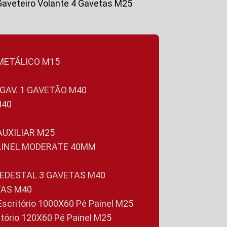
Gaveteiro Volante 4 Gavetas M25
 METÁLICO M15
 GAV. 1 GAVETÃO M40
M40
 AUXILIAR M25
PAINEL MODERATE 40MM
PEDESTAL 3 GAVETAS M40
TAS M40
 Escritório 1000X60 Pé Painel M25
ritório 120X60 Pé Painel M25