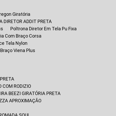
Oregon Giratória
A DIRETOR ADDIT PRETA
us
Poltrona Diretor Em Tela Pu Fixa
tória Com Braço Corsa
fice Tela Nylon
m Braço Viena Plus
 PRETA
O COM RODIZIO
EIRA BEEZI GIRATÓRIA PRETA
RIZZA APROXIMAÇÃO
CROMADA SOUL