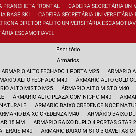
RIA PRANCHETA FRONTAL
CADEIRA SECRETÁRIA UNI
IA BASE SKI
CADEIRA SECRETÁRIA UNIVERSITÁRI
OLTRONA DIRETOR PALITO UNIVERSITÁRIA ESCAMOTIAV
ITÁRIA ESCAMOTIAVEL
Escritório
Armários
ARMARIO ALTO FECHADO 1 PORTA M25
ARMARIO 
RMARIO ALTO FECHADO M40
ÁRMARIO ALTO GOLD C
ARIO ALTO MISTO M25
ÁRMARIO ALTO MISTO M40
LE
ÁRMARIO ALTO PLAZA COM NICHO M40
ARMA
 NATURALE
ARMARIO BAIXO CREDENCE NOCE NATU
ARMARIO BAIXO CREDENZA M40
ARMÁRIO BAIXO D
TAR 18 MM
ARMÁRIO BAIXO DUPLO 4 PORTAS STAR
LATERAIS M40
ARMARIO BAIXO MISTO 3 GAVETAS 