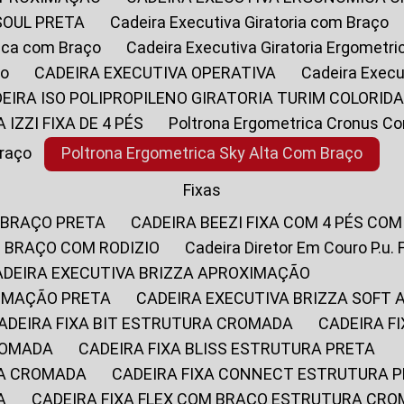
SOUL PRETA
Cadeira Executiva Giratoria com Braço
rica com Braço
Cadeira Executiva Giratoria Ergometr
ço
CADEIRA EXECUTIVA OPERATIVA
Cadeira Execu
DEIRA ISO POLIPROPILENO GIRATORIA TURIM COLORID
A IZZI FIXA DE 4 PÉS
Poltrona Ergometrica Cronus C
Braço
Poltrona Ergometrica Sky Alta Com Braço
Fixas
 BRAÇO PRETA
CADEIRA BEEZI FIXA COM 4 PÉS CO
OM BRAÇO COM RODIZIO
Cadeira Diretor Em Couro P.u. 
CADEIRA EXECUTIVA BRIZZA APROXIMAÇÃO
XIMAÇÃO PRETA
CADEIRA EXECUTIVA BRIZZA SOFT
CADEIRA FIXA BIT ESTRUTURA CROMADA
CADEIRA 
CROMADA
CADEIRA FIXA BLISS ESTRUTURA PRETA
RA CROMADA
CADEIRA FIXA CONNECT ESTRUTURA 
A
CADEIRA FIXA FLEX COM BRAÇO ESTRUTURA CR