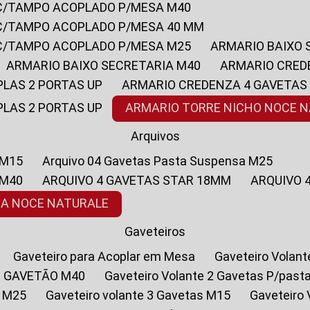
 C/TAMPO ACOPLADO P/MESA M40
 C/TAMPO ACOPLADO P/MESA 40 MM
 C/TAMPO ACOPLADO P/MESA M25
ARMARIO BAIXO
ARMARIO BAIXO SECRETARIA M40
ARMARIO CRED
PLAS 2 PORTAS UP
ARMARIO CREDENZA 4 GAVETAS
PLAS 2 PORTAS UP
ARMARIO TORRE NICHO NOCE 
Arquivos
 M15
Arquivo 04 Gavetas Pasta Suspensa M25
 M40
ARQUIVO 4 GAVETAS STAR 18MM
ARQUIVO
SA NOCE NATURALE
Gaveteiros
Gaveteiro para Acoplar em Mesa
Gaveteiro Volan
1 GAVETÃO M40
Gaveteiro Volante 2 Gavetas P/past
a M25
Gaveteiro volante 3 Gavetas M15
Gaveteir