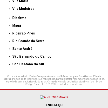
Vila Maria
Vila Medeiros
Diadema
Mauá
Ribeirão Pires
Rio Grande da Serra
Santo André
São Bernardo do Campo
São Caetano do Sul
O conteúdo do texto "
Onde Comprar Arquivo de 3 Gavetas para Escritórios Vila da
Mercês
" é de direito reservado. Sua reprodução, parcial ou total, mesmo citando nossos links,
é proibida sem a autorização do autor. Crime de violação de direito autoral – artigo 184 do
Código Penal –
Lei 9610/98 - Lei de direitos autorais
.
ENDEREÇO