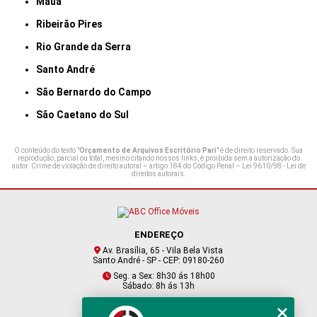
Mauá
Ribeirão Pires
Rio Grande da Serra
Santo André
São Bernardo do Campo
São Caetano do Sul
O conteúdo do texto "
Orçamento de Arquivos Escritório Pari
" é de direito reservado. Sua
reprodução, parcial ou total, mesmo citando nossos links, é proibida sem a autorização do
autor. Crime de violação de direito autoral – artigo 184 do Código Penal –
Lei 9610/98 - Lei de
direitos autorais
.
ENDEREÇO
Av. Brasília, 65 - Vila Bela Vista
Santo André - SP - CEP: 09180-260
Seg. a Sex: 8h30 ás 18h00
Sábado: 8h ás 13h
CONTATO