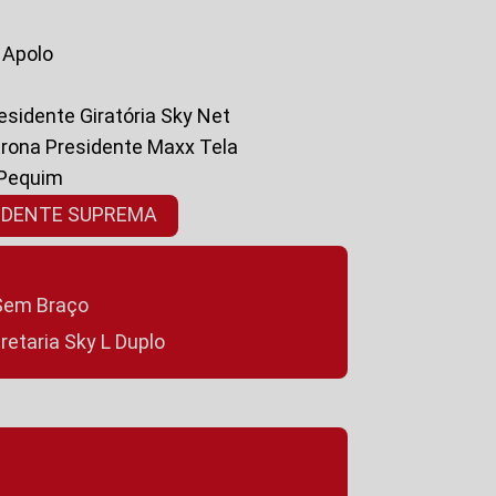
a Apolo
residente Giratória Sky Net
ltrona Presidente Maxx Tela
 Pequim
SIDENTE SUPREMA
a Sem Braço
cretaria Sky L Duplo