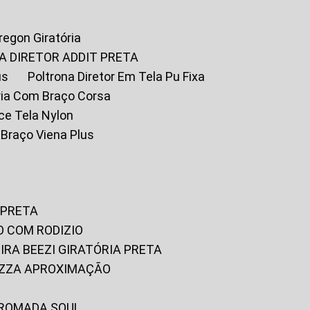
Oregon Giratória
A DIRETOR ADDIT PRETA
us
Poltrona Diretor Em Tela Pu Fixa
tória Com Braço Corsa
fice Tela Nylon
m Braço Viena Plus
 PRETA
O COM RODIZIO
EIRA BEEZI GIRATÓRIA PRETA
RIZZA APROXIMAÇÃO
CROMADA SOUL