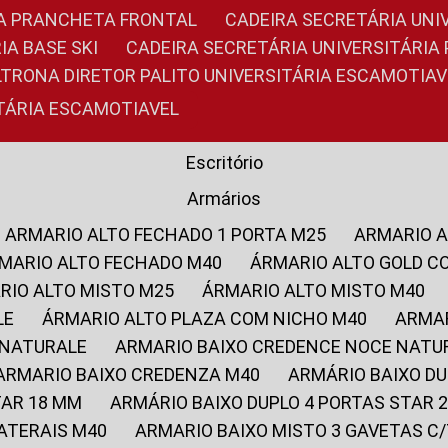
RIA PRANCHETA FRONTAL
CADEIRA SECRETÁRIA UNI
IA BASE SKI
CADEIRA SECRETÁRIA UNIVERSITÁRI
OLTRONA DIRETOR PALITO UNIVERSITÁRIA ESCAMOTIAV
ITÁRIA ESCAMOTIAVEL
Escritório
Armários
ARMARIO ALTO FECHADO 1 PORTA M25
ARMARIO 
RMARIO ALTO FECHADO M40
ÁRMARIO ALTO GOLD C
ARIO ALTO MISTO M25
ÁRMARIO ALTO MISTO M40
LE
ÁRMARIO ALTO PLAZA COM NICHO M40
ARMA
 NATURALE
ARMARIO BAIXO CREDENCE NOCE NATU
ARMARIO BAIXO CREDENZA M40
ARMÁRIO BAIXO D
TAR 18 MM
ARMÁRIO BAIXO DUPLO 4 PORTAS STAR
LATERAIS M40
ARMARIO BAIXO MISTO 3 GAVETAS 