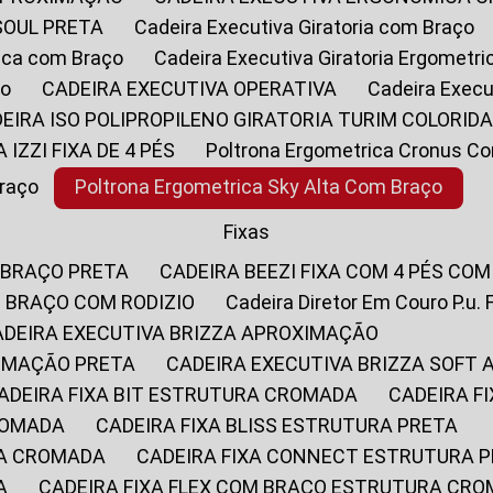
SOUL PRETA
Cadeira Executiva Giratoria com Braço
rica com Braço
Cadeira Executiva Giratoria Ergometr
ço
CADEIRA EXECUTIVA OPERATIVA
Cadeira Execu
DEIRA ISO POLIPROPILENO GIRATORIA TURIM COLORID
A IZZI FIXA DE 4 PÉS
Poltrona Ergometrica Cronus C
Braço
Poltrona Ergometrica Sky Alta Com Braço
Fixas
 BRAÇO PRETA
CADEIRA BEEZI FIXA COM 4 PÉS CO
OM BRAÇO COM RODIZIO
Cadeira Diretor Em Couro P.u. 
CADEIRA EXECUTIVA BRIZZA APROXIMAÇÃO
XIMAÇÃO PRETA
CADEIRA EXECUTIVA BRIZZA SOFT
CADEIRA FIXA BIT ESTRUTURA CROMADA
CADEIRA 
CROMADA
CADEIRA FIXA BLISS ESTRUTURA PRETA
RA CROMADA
CADEIRA FIXA CONNECT ESTRUTURA 
A
CADEIRA FIXA FLEX COM BRAÇO ESTRUTURA CR