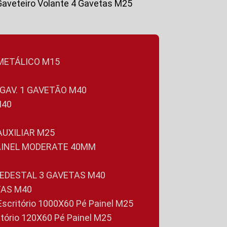
Gaveteiro Volante 4 Gavetas M25
 METÁLICO M15
 GAV. 1 GAVETÃO M40
M40
 AUXILIAR M25
PAINEL MODERATE 40MM
PEDESTAL 3 GAVETAS M40
TAS M40
 Escritório 1000X60 Pé Painel M25
ritório 120X60 Pé Painel M25