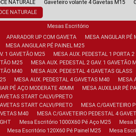
OCE NATURALE
Gaveteiro volante 4 Gavetas M15
NOCE NATURALE
Mesas Escritório
APARADOR UP COM GAVETA
MESA ANGULAR PÉ
MESA ANGULAR PÉ PAINEL M25
AV. 1 GAVETÃO M25
MESA AUX. PEDESTAL 1 PORTA 2
VETÃO M25
MESA AUX. PEDESTAL 2 GAV. 1 GAVETÃO 
VETÃO M40
MESA AUX. PEDESTAL 4 GAVETAS GLASS
M25
MESA AUX. PEDESTAL 4 GAVETAS M40
MESA
ILIAR PÉ AÇO MODERATE 40MM
MESA AUXILIAR PÉ 
GAVETAS START CALVI/PRETO
GAVETAS START CALVI/PRETO
MESA C/GAVETEIRO 
AVETAS M40
MESA C/GAVETEIRO PEDESTAL 4 GAVE
LIGHT
Mesa Escritório 1000X60 Pé Aço M25
Mesa
Mesa Escritório 120X60 Pé Painel M25
Mesa Esc