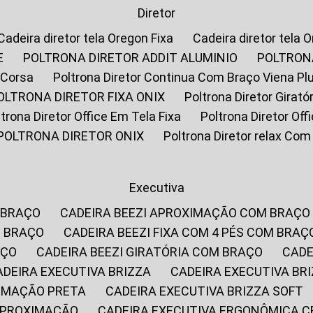
Diretor
Cadeira diretor tela Oregon Fixa
Cadeira diretor tela 
E
POLTRONA DIRETOR ADDIT ALUMINIO
POLTRON
 Corsa
Poltrona Diretor Continua Com Braço Viena Pl
POLTRONA DIRETOR FIXA ONIX
Poltrona Diretor Gira
oltrona Diretor Office Em Tela Fixa
Poltrona Diretor Of
POLTRONA DIRETOR ONIX
Poltrona Diretor relax Co
Executiva
 BRAÇO
CADEIRA BEEZI APROXIMAÇÃO COM BRAÇO
M BRAÇO
CADEIRA BEEZI FIXA COM 4 PÉS COM BRAÇ
AÇO
CADEIRA BEEZI GIRATÓRIA COM BRAÇO
CAD
CADEIRA EXECUTIVA BRIZZA
CADEIRA EXECUTIVA B
XIMAÇÃO PRETA
CADEIRA EXECUTIVA BRIZZA SOFT
 APROXIMAÇÃO
CADEIRA EXECUTIVA ERGONÔMICA 