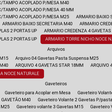
 C/TAMPO ACOPLADO P/MESA M40
 C/TAMPO ACOPLADO P/MESA 40 MM
 C/TAMPO ACOPLADO P/MESA M25
ARMARIO BAIXO
ARMARIO BAIXO SECRETARIA M40
ARMARIO CRED
PLAS 2 PORTAS UP
ARMARIO CREDENZA 4 GAVETAS
PLAS 2 PORTAS UP
ARMARIO TORRE NICHO NOCE 
Arquivos
 M15
Arquivo 04 Gavetas Pasta Suspensa M25
 M40
ARQUIVO 4 GAVETAS STAR 18MM
ARQUIVO
SA NOCE NATURALE
Gaveteiros
Gaveteiro para Acoplar em Mesa
Gaveteiro Volan
1 GAVETÃO M40
Gaveteiro Volante 2 Gavetas P/past
a M25
Gaveteiro volante 3 Gavetas M15
Gaveteir