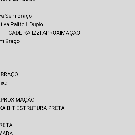
ica Sem Braço
tiva Palito L Duplo
A
CADEIRA IZZI APROXIMAÇÃO
om Braço
M BRAÇO
Fixa
 APROXIMAÇÃO
FIXA BIT ESTRUTURA PRETA
PRETA
OMADA