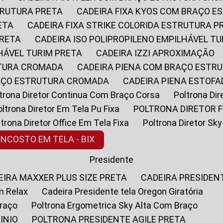
STRUTURA PRETA
CADEIRA FIXA KYOS COM BRAÇO 
ETA
CADEIRA FIXA STRIKE COLORIDA ESTRUTURA P
PRETA
CADEIRA ISO POLIPROPILENO EMPILHÁVEL T
LHÁVEL TURIM PRETA
CADEIRA IZZI APROXIMAÇÃO
UTURA CROMADA
CADEIRA PIENA COM BRAÇO ESTR
RAÇO ESTRUTURA CROMADA
CADEIRA PIENA ESTO
oltrona Diretor Continua Com Braço Corsa
Poltrona D
Poltrona Diretor Em Tela Pu Fixa
POLTRONA DIRETOR F
oltrona Diretor Office Em Tela Fixa
Poltrona Diretor S
ENCOSTO EM TELA - BIX
Presidente
DEIRA MAXXER PLUS SIZE PRETA
CADEIRA PRESIDEN
m Relax
Cadeira Presidente tela Oregon Giratória
Braço
Poltrona Ergometrica Sky Alta Com Braço
INIO
POLTRONA PRESIDENTE AGILE PRETA