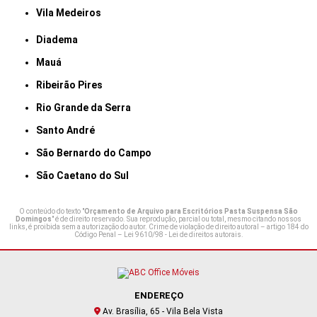
Vila Medeiros
Diadema
Mauá
Ribeirão Pires
Rio Grande da Serra
Santo André
São Bernardo do Campo
São Caetano do Sul
O conteúdo do texto "
Orçamento de Arquivo para Escritórios Pasta Suspensa São
Domingos
" é de direito reservado. Sua reprodução, parcial ou total, mesmo citando nossos
links, é proibida sem a autorização do autor. Crime de violação de direito autoral – artigo 184 do
Código Penal –
Lei 9610/98 - Lei de direitos autorais
.
ENDEREÇO
Av. Brasília, 65 - Vila Bela Vista